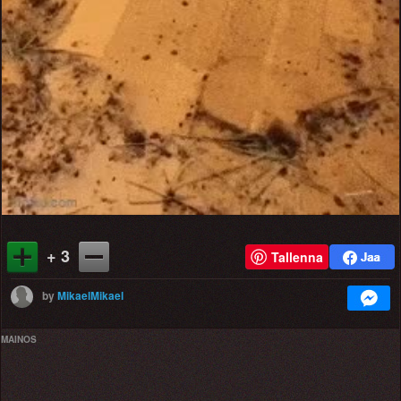
+ 3
Tallenna
by
MikaelMikael
MAINOS