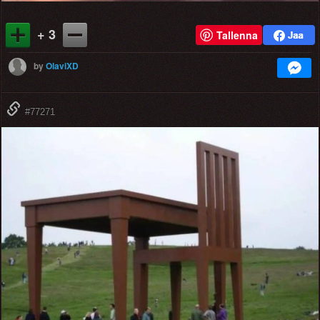
+ 3
Tallenna
by
OlaviXD
#77271