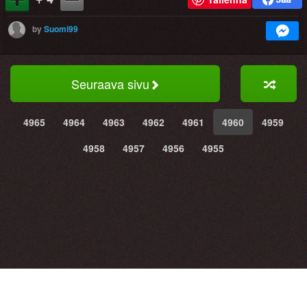
by
Suomi99
Seuraava sivu
4965
4964
4963
4962
4961
4960
4959
4958
4957
4956
4955