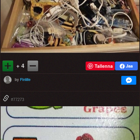
+ 4
Tallenna
by
FinMe
#77273