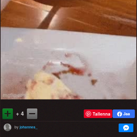
+ 4
Tallenna
by
johannes_