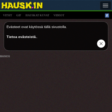
Tog
navi
VITSIT
GIF
HAUSKAT KUVAT
VIDEOT
Evästeet ovat käytössä tällä sivustolla.
Tietoa evästeistä.
.
MAINOS