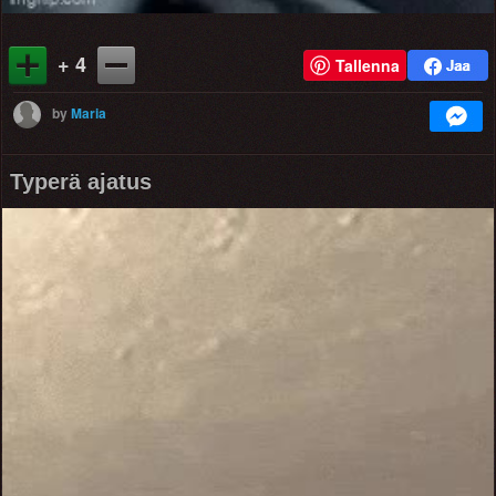
+ 4
Tallenna
by
Maria
Typerä ajatus