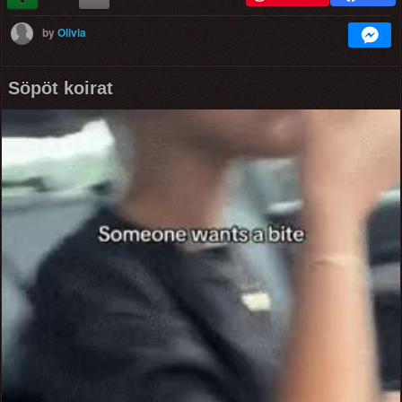
by
Olivia
Söpöt koirat