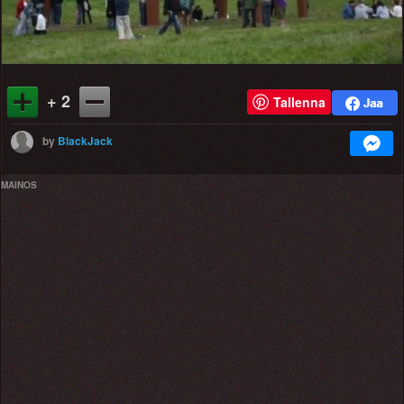
+ 2
Tallenna
by
BlackJack
MAINOS