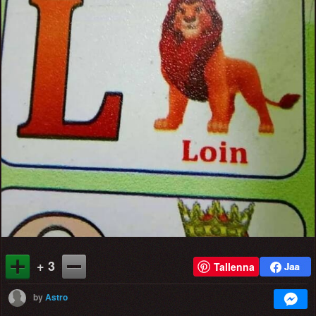
+ 3
Tallenna
by
Astro