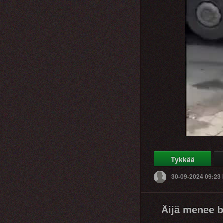
Tykkää
30-09-2024 09:23
Äijä menee ba