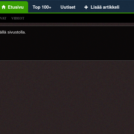
Etusivu
Top 100+
Uutiset
Lisää artikkeli
VAT
VIDEOT
llä sivustolla.