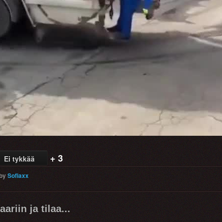
Video
+ 3
Ei tykkää
by
Sofiaxx
ariin ja tilaa...