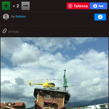
+ 2
Tallenna
by
Sofiaxx
#77226