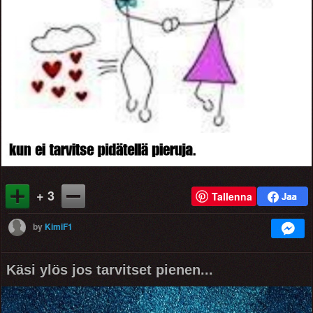
+ 3
Tallenna
by
KimiF1
Käsi ylös jos tarvitset pienen...