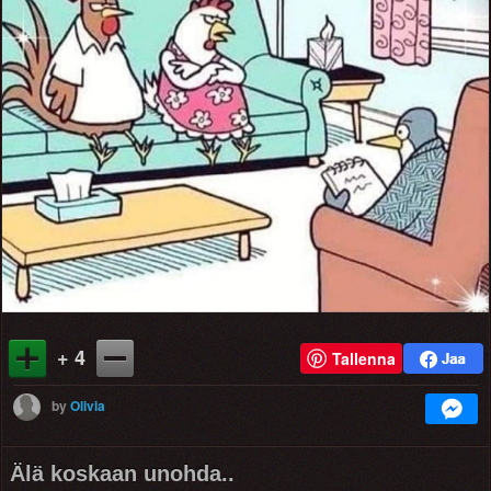
+ 4
Tallenna
by
Olivia
Älä koskaan unohda..