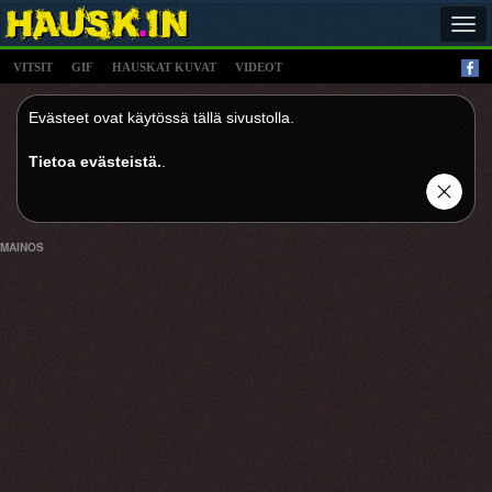
Tog
navi
VITSIT
GIF
HAUSKAT KUVAT
VIDEOT
Evästeet ovat käytössä tällä sivustolla.
Tietoa evästeistä.
.
MAINOS