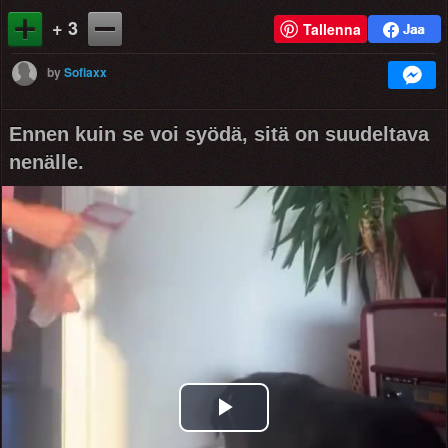
+ 3
Tallenna
by
Sofiaxx
Ennen kuin se voi syödä, sitä on suudeltava
nenälle.
Play