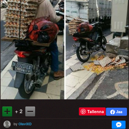
+ 2
Tallenna
by
OlaviXD