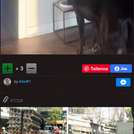
Video
+ 3
Tallenna
by
KimiF1
#77224