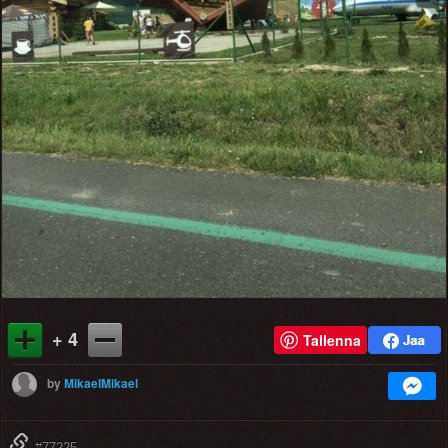
+ 4
Tallenna
by
MikaelMikael
#77225