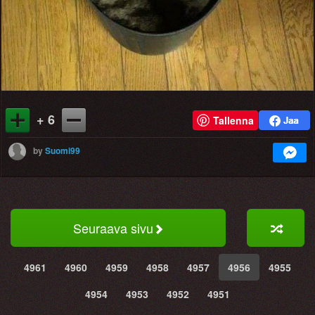
+ 6
Tallenna
by
Suomi99
Seuraava sivu
4961
4960
4959
4958
4957
4956
4955
4954
4953
4952
4951