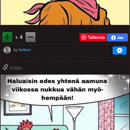
+ 4
Tallenna
by
Sofiaxx
#76852