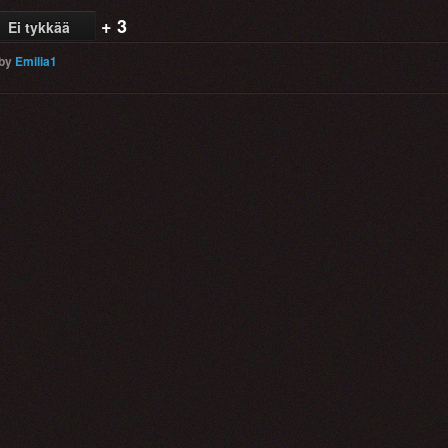
+ 3
Ei tykkää
by
Emilia1