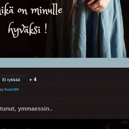
+ 4
Ei tykkää
by
Suomi99
tunut, ymmaessin..