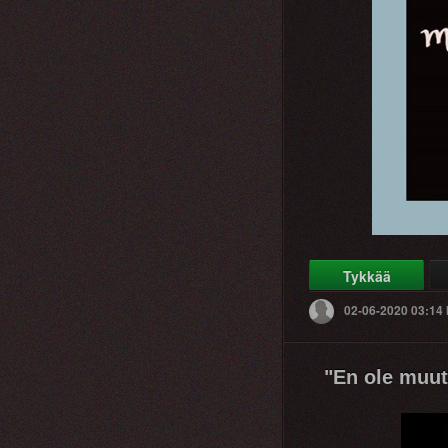
Tykkää
02-06-2020 03:14
"En ole muut