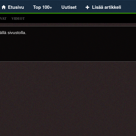
Etusivu
Top 100+
Uutiset
Lisää artikkeli
VAT
VIDEOT
llä sivustolla.