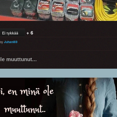
+ 6
Ei tykkää
by
Juhani69
le muuttunut...