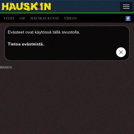
Tog
navi
VITSIT
GIF
HAUSKAT KUVAT
VIDEOT
Evästeet ovat käytössä tällä sivustolla.
Tietoa evästeistä.
.
MAINOS