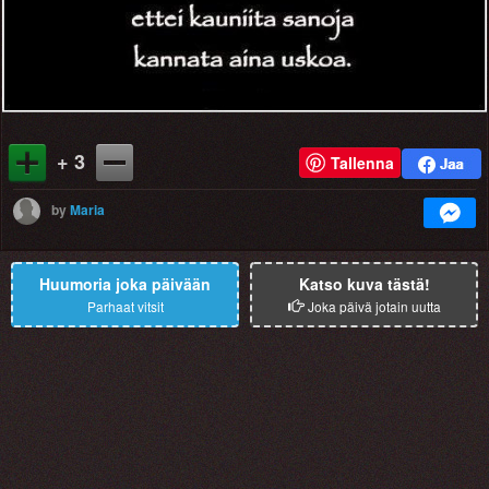
+ 3
Tallenna
by
Maria
Huumoria joka päivään
Katso kuva tästä!
Parhaat vitsit
Joka päivä jotain uutta