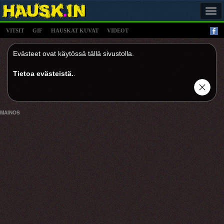
Tog
navi
VITSIT
GIF
HAUSKAT KUVAT
VIDEOT
Evästeet ovat käytössä tällä sivustolla.
Tietoa evästeistä.
.
MAINOS