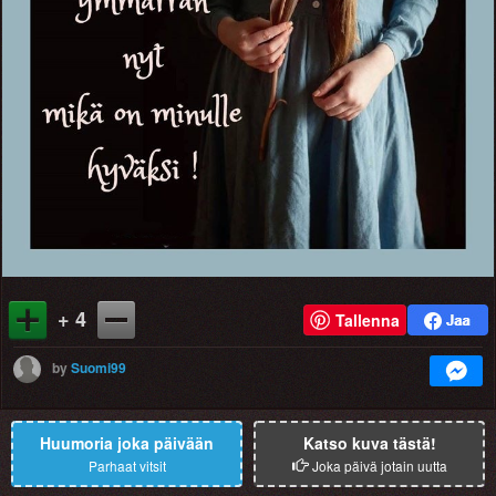
+ 4
Tallenna
by
Suomi99
Huumoria joka päivään
Katso kuva tästä!
Parhaat vitsit
Joka päivä jotain uutta