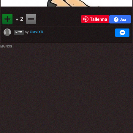
+ 2
Tallenna
by
OlaviXD
NEW
MAINOS