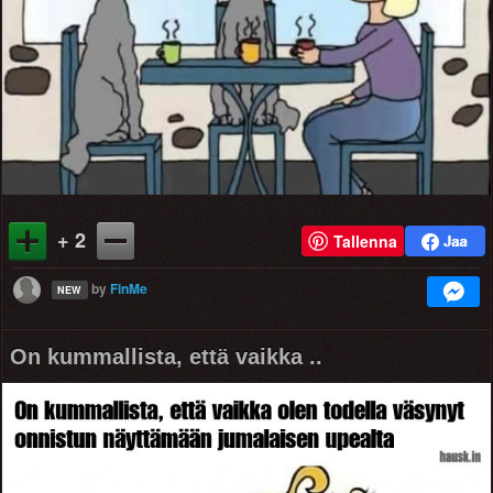
+ 2
Tallenna
by
FinMe
NEW
On kummallista, että vaikka ..