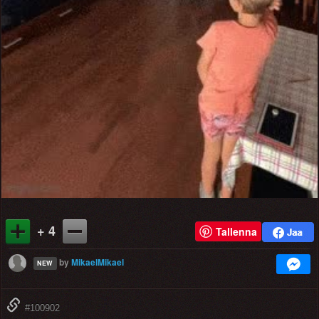
+ 4
Tallenna
by
MikaelMikael
NEW
#100902