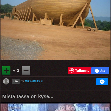
+ 3
Tallenna
by
MikaelMikael
NEW
Mistä tässä on kyse...