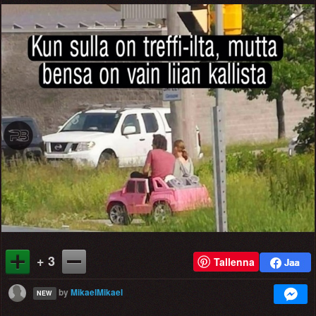
+ 3
Tallenna
by
MikaelMikael
NEW