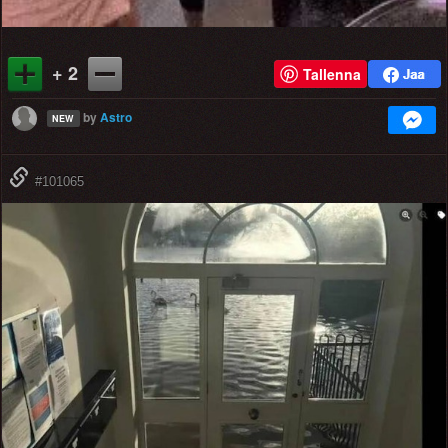
+ 2
Tallenna
by
Astro
NEW
#101065