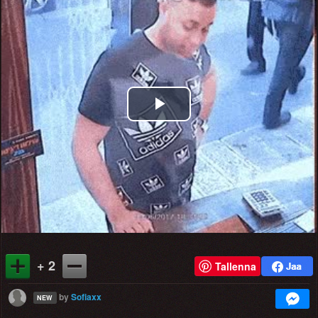
Play
Video
+ 2
Tallenna
by
Sofiaxx
NEW