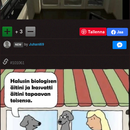
+ 3
Tallenna
by
Juhani69
NEW
#101061