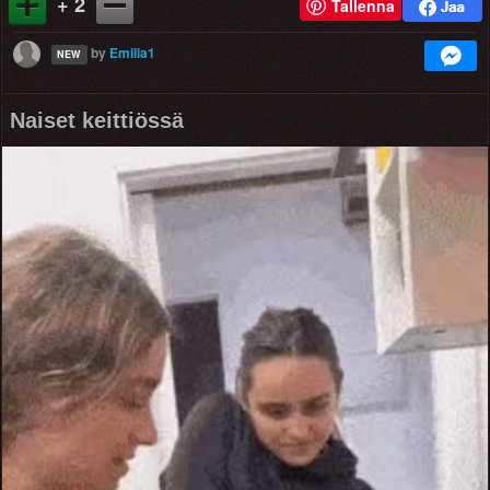
+ 2
Tallenna
by
Emilia1
NEW
Naiset keittiössä