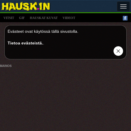
Tog
navi
VITSIT
GIF
HAUSKAT KUVAT
VIDEOT
Evästeet ovat käytössä tällä sivustolla.
Tietoa evästeistä.
.
MAINOS