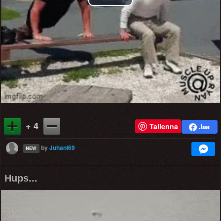
Play
Video
+ 4
Tallenna
by
Juhani69
NEW
Hups...