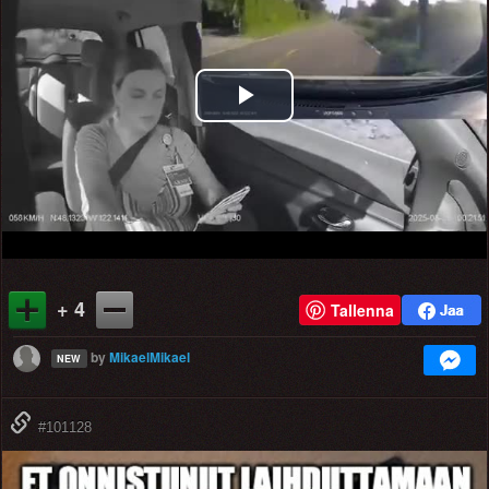
Play
Video
+ 4
Tallenna
by
MikaelMikael
NEW
#101128