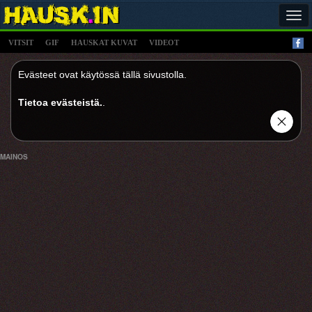
Tog
navi
VITSIT
GIF
HAUSKAT KUVAT
VIDEOT
Evästeet ovat käytössä tällä sivustolla.
Tietoa evästeistä.
.
MAINOS