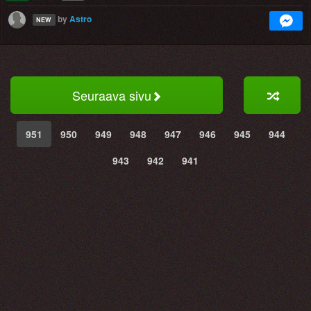
by
Astro
NEW
Seuraava sivu
951
950
949
948
947
946
945
944
943
942
941