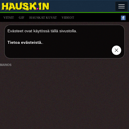
Tog
navi
VITSIT
GIF
HAUSKAT KUVAT
VIDEOT
Evästeet ovat käytössä tällä sivustolla.
Tietoa evästeistä.
.
MAINOS