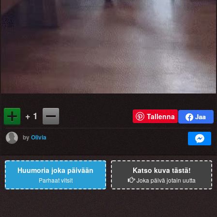
+ 1
Tallenna
by
Olivia
Huumoria joka päivään
Katso kuva tästä!
Parhaat vitsit
Joka päivä jotain uutta