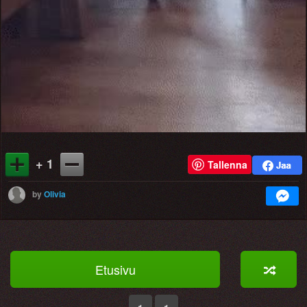
+ 1
Tallenna
by
Olivia
Etusivu