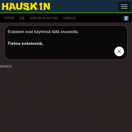
Tog
navi
VITSIT
GIF
HAUSKAT KUVAT
VIDEOT
Evästeet ovat käytössä tällä sivustolla.
Tietoa evästeistä.
.
MAINOS