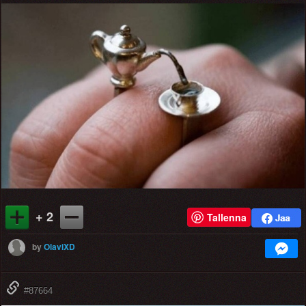
+ 2
Tallenna
by
OlaviXD
#87664