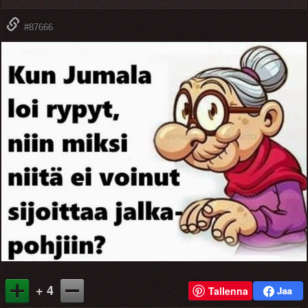
#87666
+ 4
Tallenna