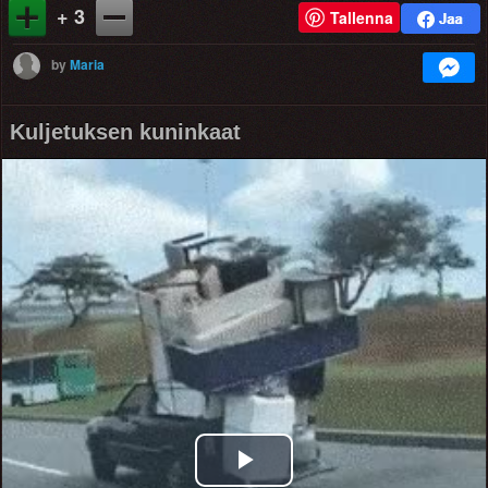
+ 3
Tallenna
by
Maria
Kuljetuksen kuninkaat
Play