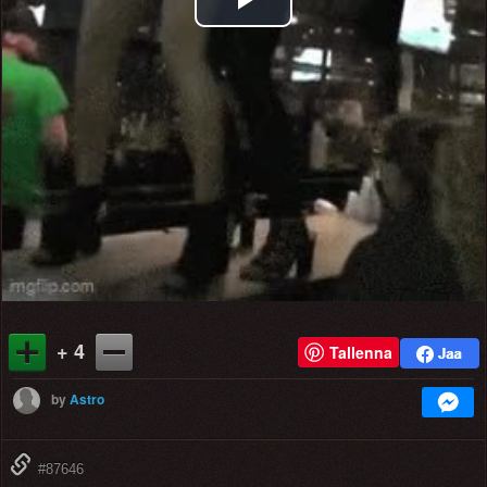
Play
Video
+ 4
Tallenna
by
Astro
#87646