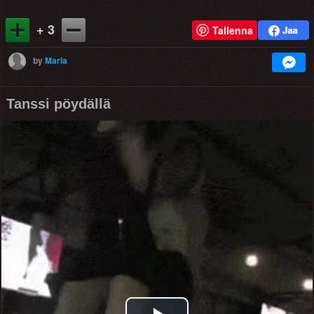
+ 3
Tallenna
by
Maria
Tanssi pöydällä