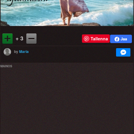
+ 3
Tallenna
by
Maria
MAINOS