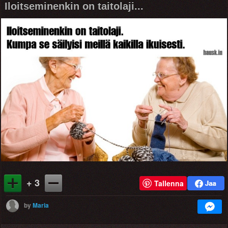
Iloitseminenkin on taitolaji...
+ 3
Tallenna
by
Maria