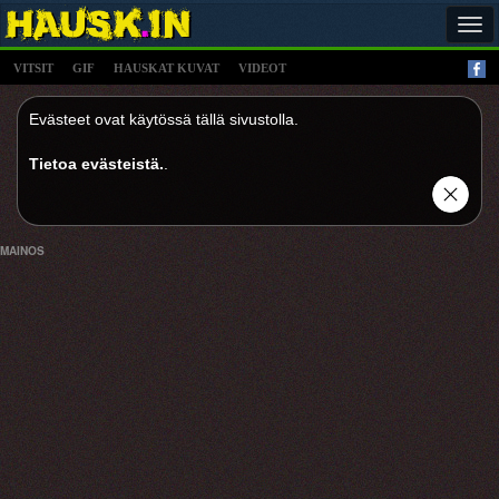
Tog
navi
VITSIT
GIF
HAUSKAT KUVAT
VIDEOT
Evästeet ovat käytössä tällä sivustolla.
Tietoa evästeistä.
.
MAINOS