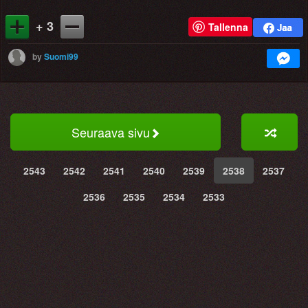
+ 3
Tallenna
by
Suomi99
Seuraava sivu
2543
2542
2541
2540
2539
2538
2537
2536
2535
2534
2533