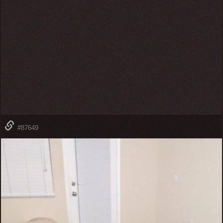
#87649