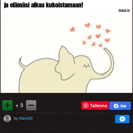
+ 3
Tallenna
by
OlaviXD