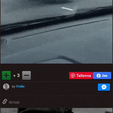
Video
+ 3
Tallenna
by
FinMe
#87668