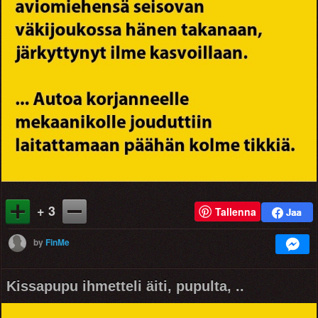
+ 3
Tallenna
by
FinMe
Kissapupu ihmetteli äiti, pupulta, ..