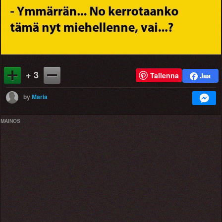
+ 3
Tallenna
by
Maria
MAINOS