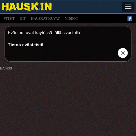
Tog
navi
VITSIT
GIF
HAUSKAT KUVAT
VIDEOT
Evästeet ovat käytössä tällä sivustolla.
Tietoa evästeistä.
.
MAINOS