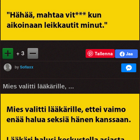
+ 3
Tallenna
by
Sofiaxx
Mies valitti lääkärille, ...