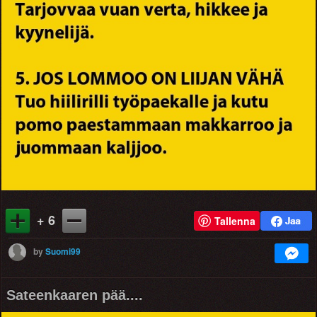
+ 6
Tallenna
by
Suomi99
Sateenkaaren pää....