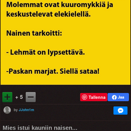
+ 5
Tallenna
by
JJohn1m
Mies istui kauniin naisen...