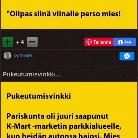
+ 4
Tallenna
by
Onni84
Pukeutumisvinkki...