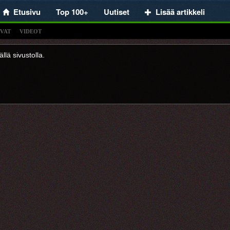
Etusivu
Top 100+
Uutiset
Lisää artikkeli
VAT
VIDEOT
llä sivustolla.