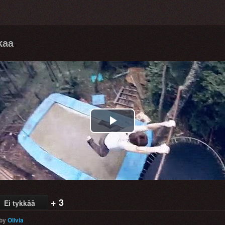
kaa
Play
Video
+ 3
Ei tykkää
by
Olivia