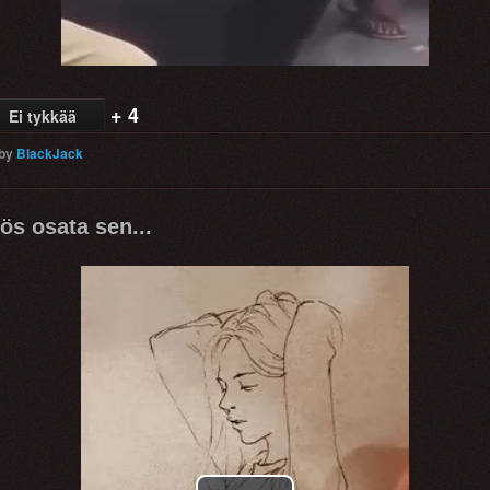
+ 4
Ei tykkää
by
BlackJack
ös osata sen...