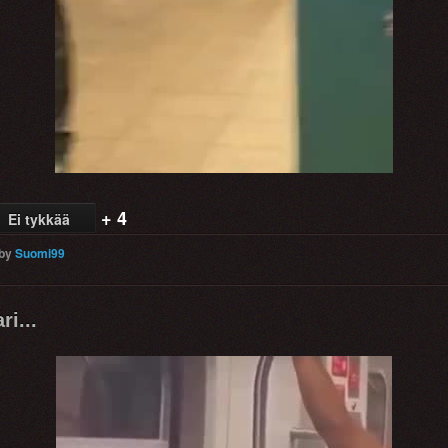
+ 4
Ei tykkää
by
Suomi99
i...