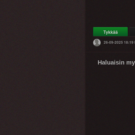
Tykkää
26-09-2025 18:19
Haluaisin my