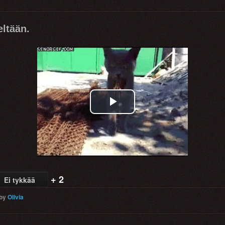
eltään.
Play
Video
+ 2
Ei tykkää
by
Olivia