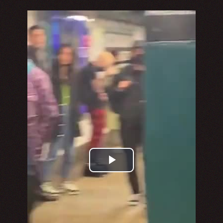
Play
Video