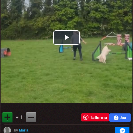
Play
Video
+ 1
Tallenna
by
Maria