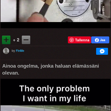
Video
+ 2
Tallenna
by
FinMe
Ainoa ongelma, jonka haluan elämässäni
olevan.