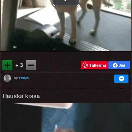
Play
Video
+ 3
Tallenna
by
FinMe
Hauska kissa