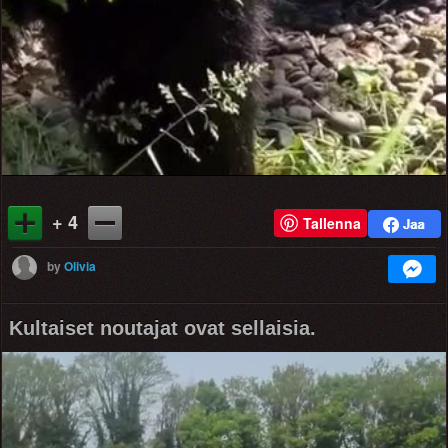
+ 4
Tallenna
by
Olivia
Kultaiset noutajat ovat sellaisia.