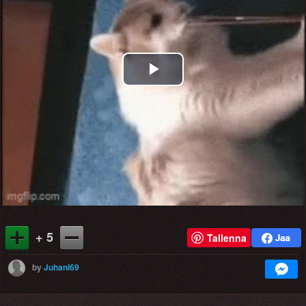
Play
Video
+ 5
Tallenna
by
Juhani69