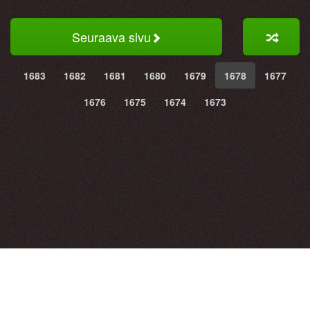
Seuraava sivu
1683
1682
1681
1680
1679
1678
1677
1676
1675
1674
1673
Hauskat kuvat ja vitsit. Hyvällä tuulella joka päivä!