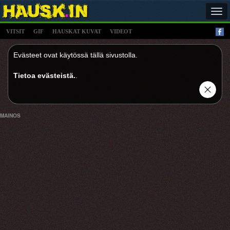
Tog
navi
VITSIT
GIF
HAUSKAT KUVAT
VIDEOT
Evästeet ovat käytössä tällä sivustolla.
Tietoa evästeistä.
.
MAINOS