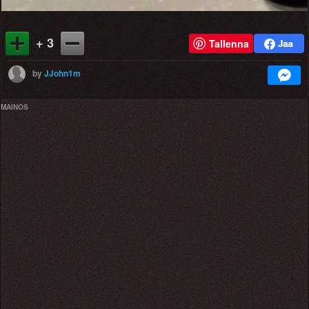
+ 3
Tallenna
by
JJohn1m
MAINOS