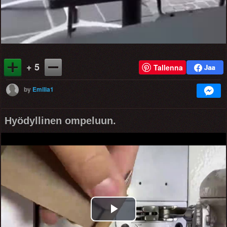
+ 5
Tallenna
by
Emilia1
Hyödyllinen ompeluun.
Play