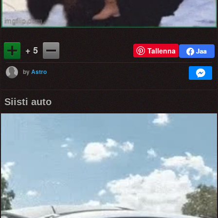
+ 5
Tallenna
by
Astro
Siisti auto