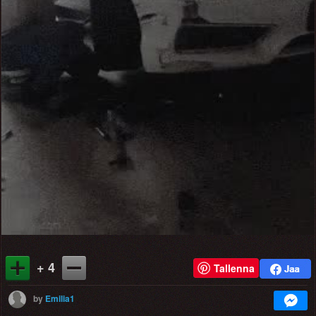
Video
+ 4
Tallenna
by
Emilia1