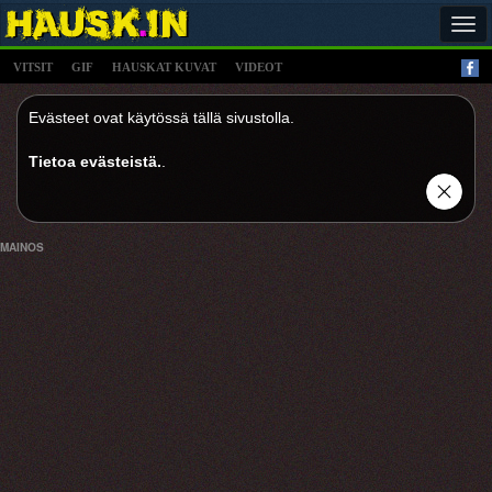
Tog
navi
VITSIT
GIF
HAUSKAT KUVAT
VIDEOT
Evästeet ovat käytössä tällä sivustolla.
Tietoa evästeistä.
.
MAINOS