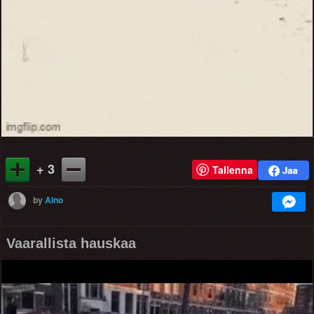
+ 3
Tallenna
by
Aino
Vaarallista hauskaa