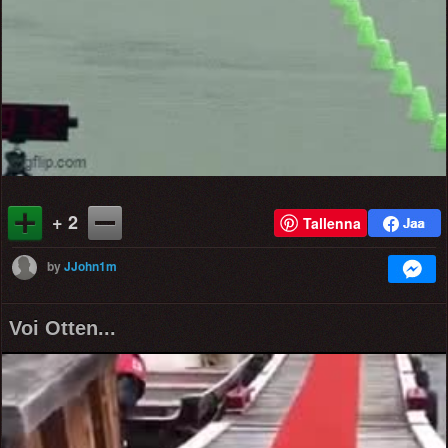
+ 2
Tallenna
by
JJohn1m
Voi Otten...