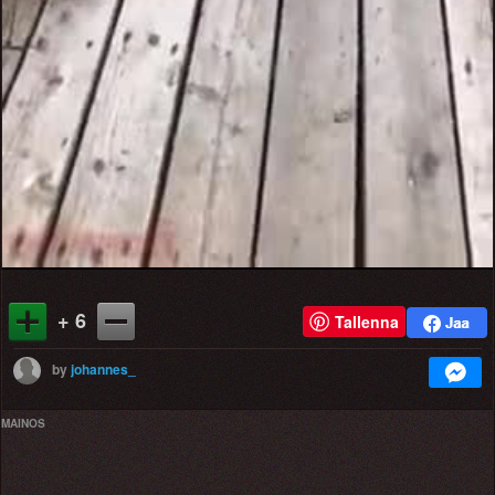
+ 6
Tallenna
by
johannes_
MAINOS