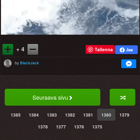
+ 4
Tallenna
by
BlackJack
Seuraava sivu
1385
1384
1383
1382
1381
1380
1379
1378
1377
1376
1375