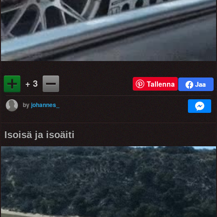
+ 3
Tallenna
by
johannes_
Isoisä ja isoäiti