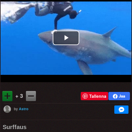
Play
Video
+ 3
Tallenna
by
Astro
Surffaus