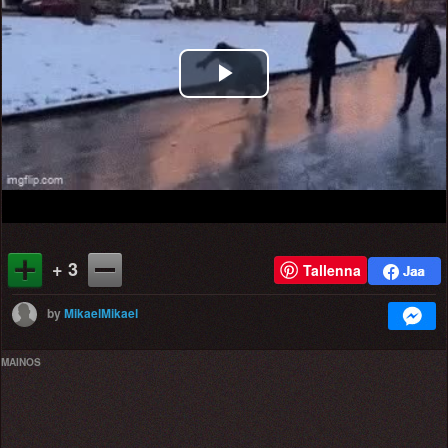
Play
Video
+ 3
Tallenna
by
MikaelMikael
MAINOS