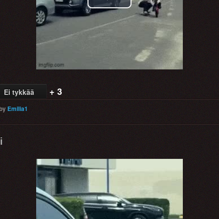
Play
Video
+ 3
Ei tykkää
by
Emilia1
i