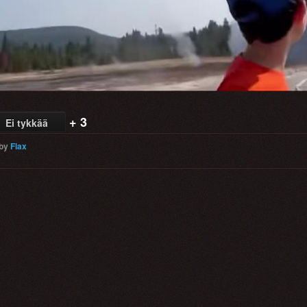
+ 3
Ei tykkää
by
Flax