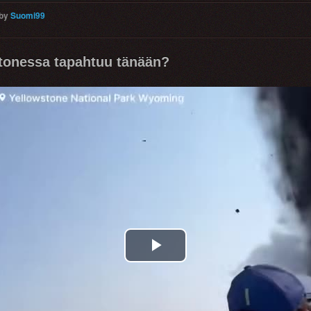
by
Suomi99
tonessa tapahtuu tänään?
Play
Video