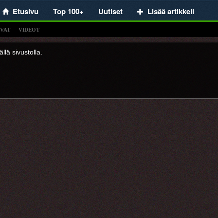
Etusivu
Top 100+
Uutiset
Lisää artikkeli
VAT
VIDEOT
llä sivustolla.