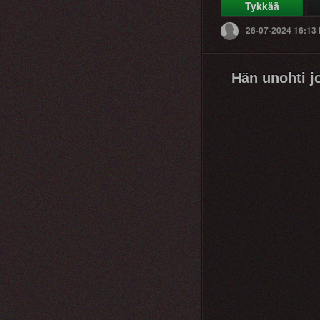
Tykkää
26-07-2024 16:13
Hän unohti j