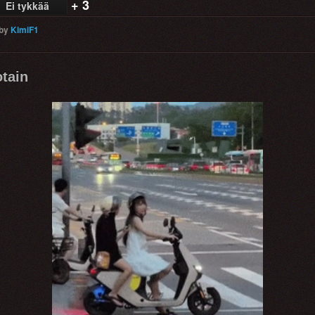
+ 3
Ei tykkää
by
KimiF1
otain