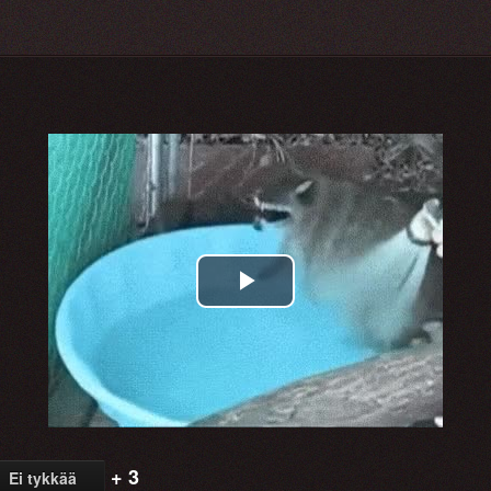
Play
Video
+ 3
Ei tykkää