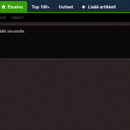
Etusivu
Top 100+
Uutiset
Lisää artikkeli
VAT
VIDEOT
llä sivustolla.