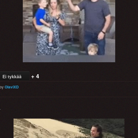
Video
+ 4
Ei tykkää
by
OlaviXD
a