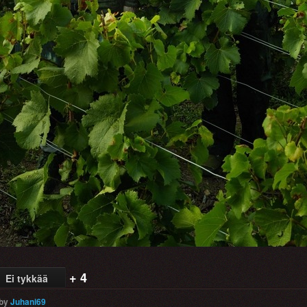
+ 4
Ei tykkää
by
Juhani69