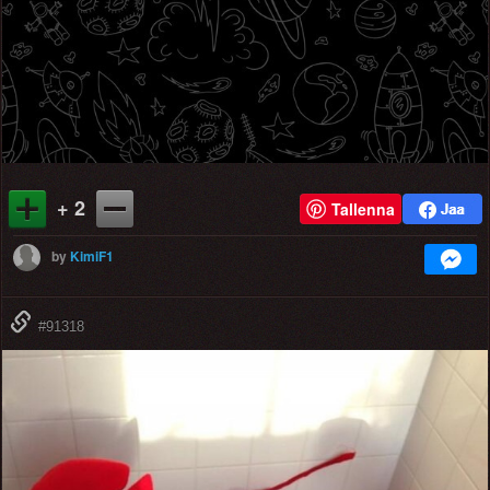
+ 2
Tallenna
by
KimiF1
#91318