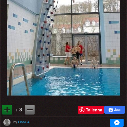
+ 3
Tallenna
by
Onni84