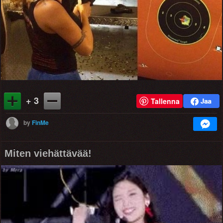
+ 3
Tallenna
by
FinMe
Miten viehättävää!