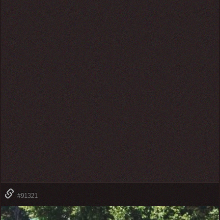
#91321