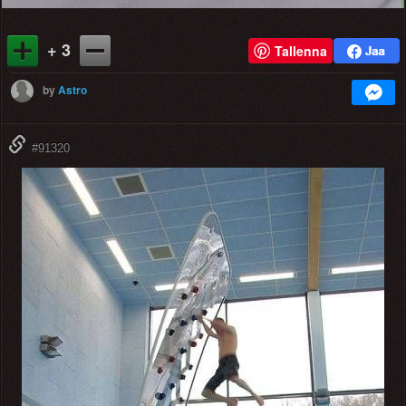
+ 3
Tallenna
by
Astro
#91320