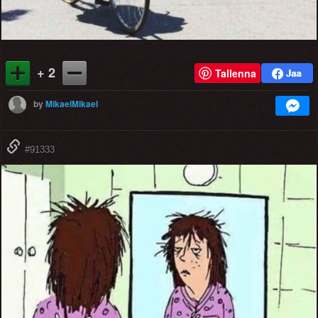
+ 2
Tallenna
by
MikaelMikael
#91333