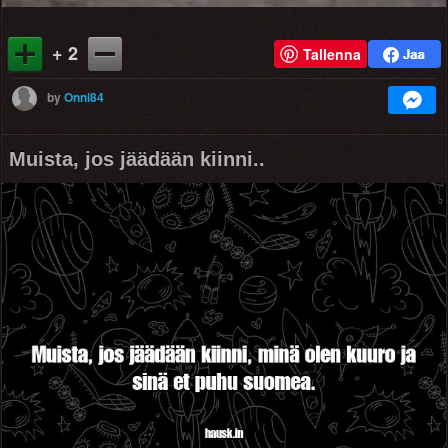
+ 2
Tallenna
by
Onni84
Muista, jos jäädään kiinni..