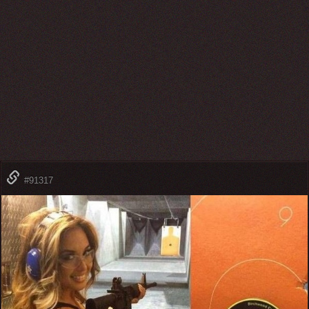
#91317