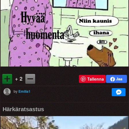
+ 2
Tallenna
by
Emilia1
Härkäratsastus