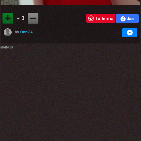
+ 3
Tallenna
by
Onni84
MAINOS