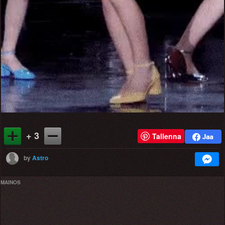
+ 3
Tallenna
by
Astro
MAINOS