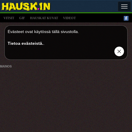
Tog
navi
VITSIT
GIF
HAUSKAT KUVAT
VIDEOT
Evästeet ovat käytössä tällä sivustolla.
Tietoa evästeistä.
.
MAINOS