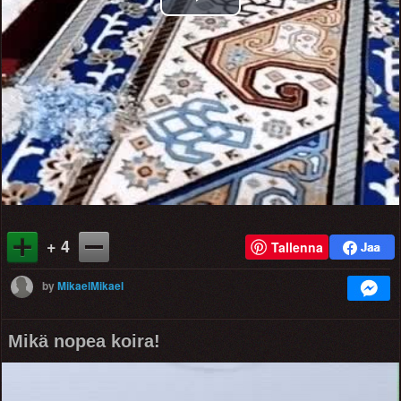
Play
Video
+ 4
Tallenna
by
MikaelMikael
Mikä nopea koira!