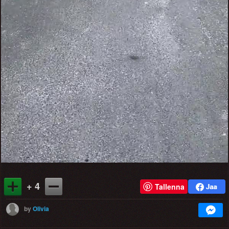
+ 4
Tallenna
by
Olivia