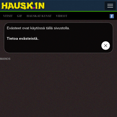
Tog
navi
VITSIT
GIF
HAUSKAT KUVAT
VIDEOT
Evästeet ovat käytössä tällä sivustolla.
Tietoa evästeistä.
.
MAINOS