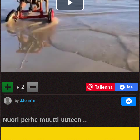
Play
Video
+ 2
Tallenna
by
JJohn1m
Nuori perhe muutti uuteen ..