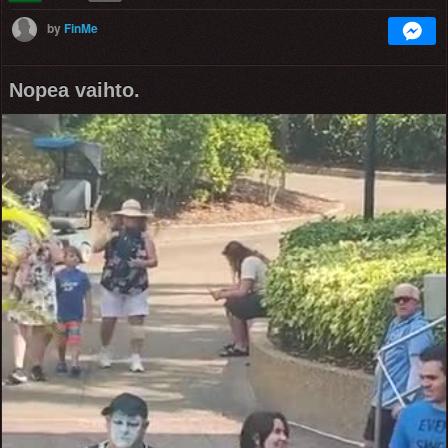
by
FinMe
Nopea vaihto.