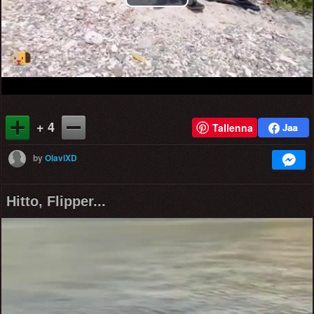
Play
Video
+ 4
Tallenna
by
OlaviXD
Hitto, Flipper...