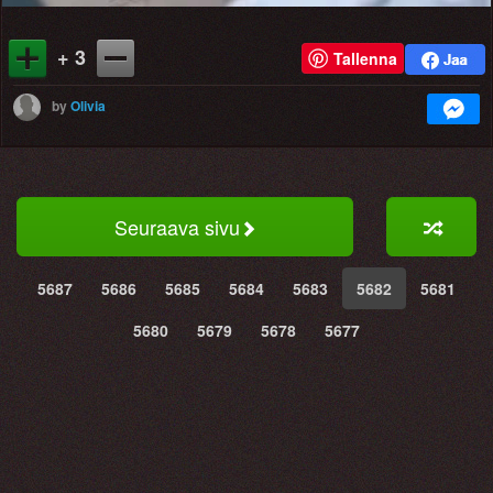
+ 3
Tallenna
by
Olivia
Seuraava sivu
5687
5686
5685
5684
5683
5682
5681
5680
5679
5678
5677