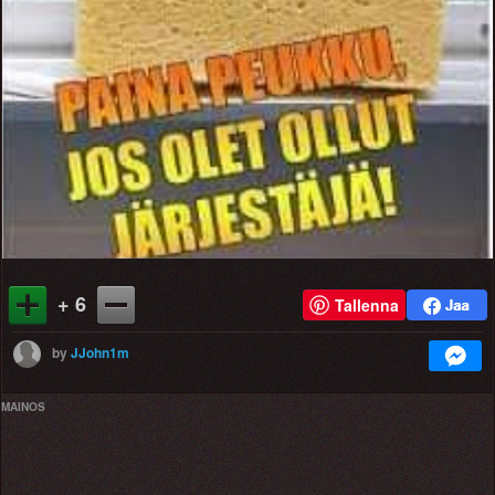
+ 6
Tallenna
by
JJohn1m
MAINOS