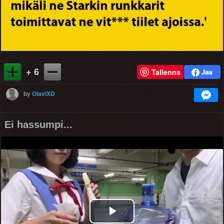
+ 6
Tallenna
by
OlaviXD
Ei hassumpi...
Play