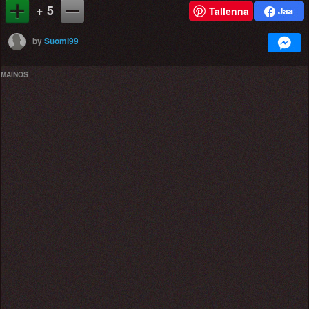
+ 5
Tallenna
by
Suomi99
MAINOS