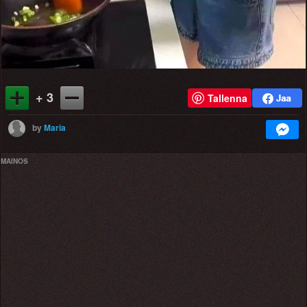
+ 3
Tallenna
by
Maria
MAINOS