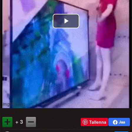
Play
Video
+ 3
Tallenna