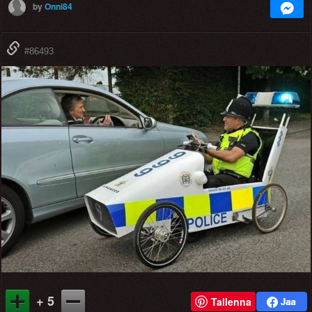
by
Onni84
#86493
+ 5
Tallenna