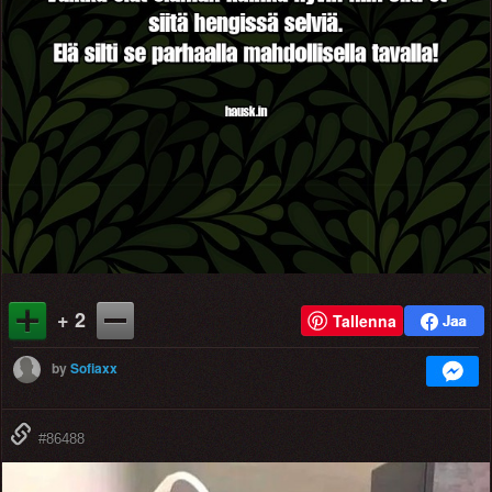
+ 2
Tallenna
by
Sofiaxx
#86488