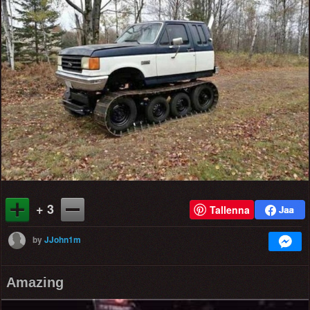
+ 3
Tallenna
by
JJohn1m
Amazing