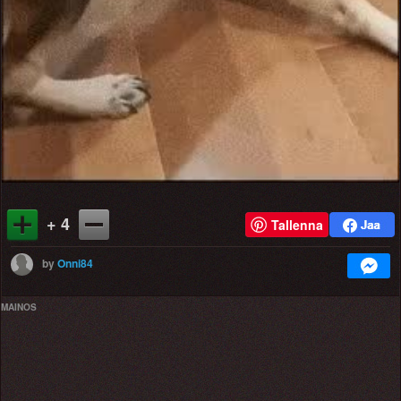
+ 4
Tallenna
by
Onni84
MAINOS