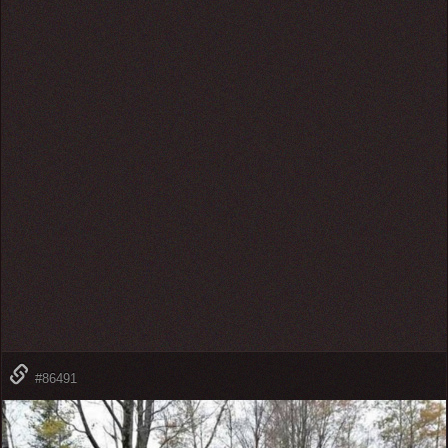
#86491