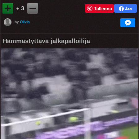
+ 3
Tallenna
by
Olivia
Hämmästyttävä jalkapalloilija