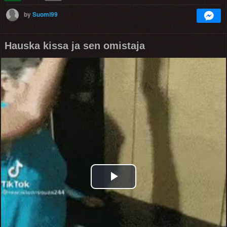
by
Suomi99
Hauska kissa ja sen omistaja
Play
Video