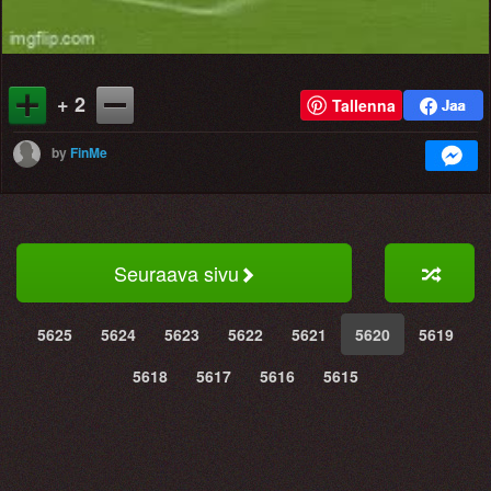
+ 2
Tallenna
by
FinMe
Seuraava sivu
5625
5624
5623
5622
5621
5620
5619
5618
5617
5616
5615