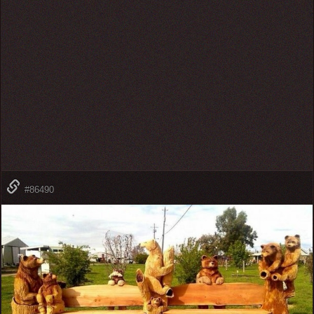
#86490