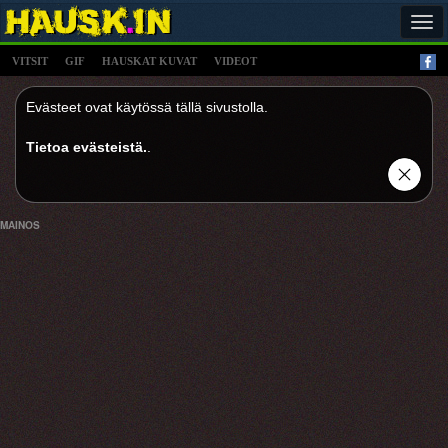
Tog
navi
VITSIT
GIF
HAUSKAT KUVAT
VIDEOT
Evästeet ovat käytössä tällä sivustolla.
Tietoa evästeistä.
.
MAINOS