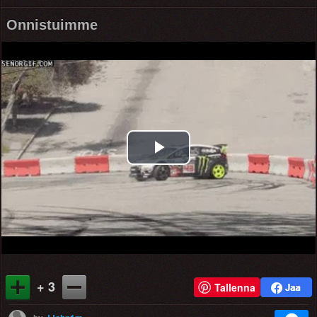
Onnistuimme
Play
Video
+ 3
Tallenna