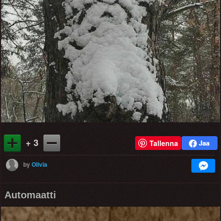
+ 3
Tallenna
by
Olivia
Automaatti