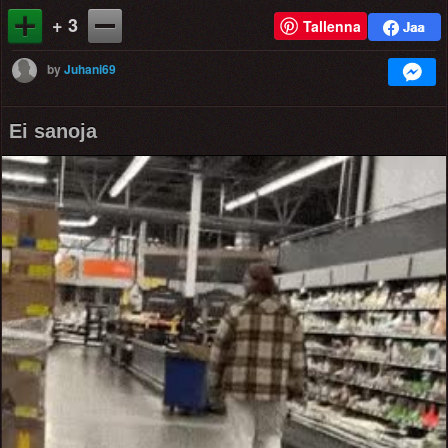
+ 3
Tallenna
by
Juhani69
Ei sanoja