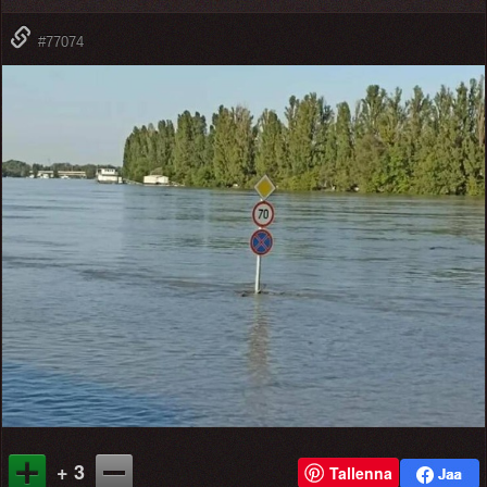
#77074
+ 3
Tallenna