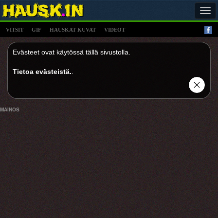
Tog
navi
VITSIT
GIF
HAUSKAT KUVAT
VIDEOT
Evästeet ovat käytössä tällä sivustolla.
Tietoa evästeistä.
.
MAINOS