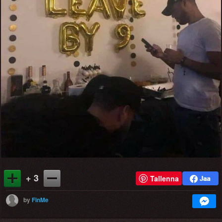
+ 3
Tallenna
by
FinMe