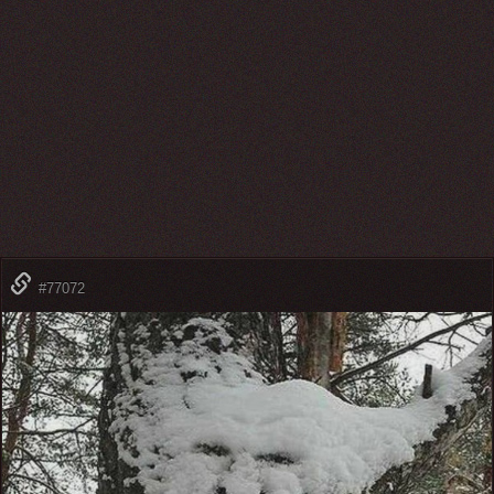
#77072