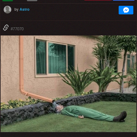
by
Astro
#77070