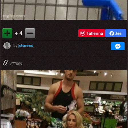
+ 4
Tallenna
by
johannes_
#77069