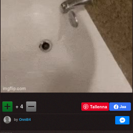
+ 4
Tallenna
by
Onni84