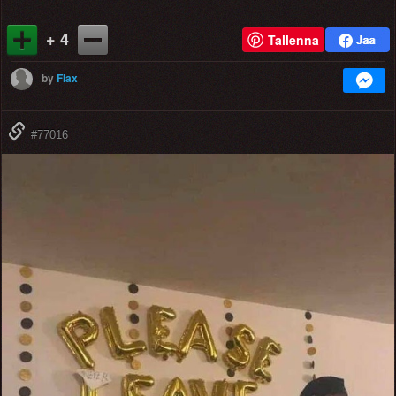
+ 4
Tallenna
by
Flax
#77016