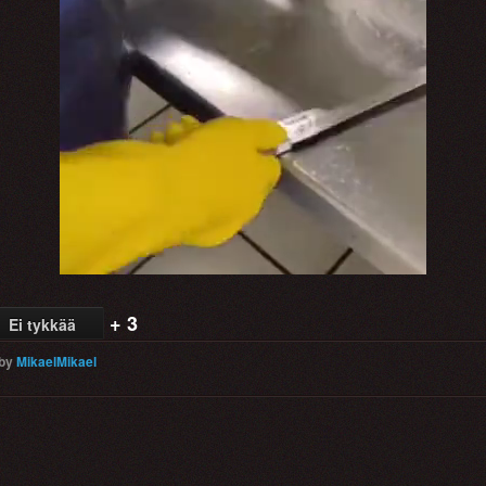
+ 3
Ei tykkää
by
MikaelMikael