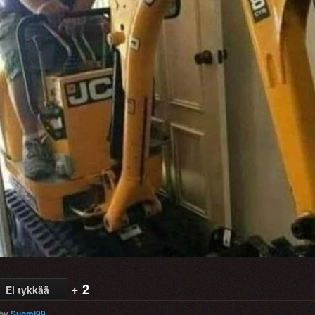
+ 2
Ei tykkää
by
Suomi99