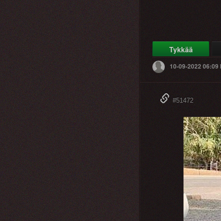
Tykkää
10-09-2022 06:09
#51472