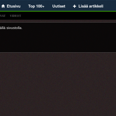
Etusivu
Top 100+
Uutiset
Lisää artikkeli
VAT
VIDEOT
llä sivustolla.