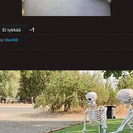
-1
Ei tykkää
by
OlaviXD