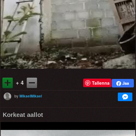
Video
+ 4
Tallenna
by
MikaelMikael
Korkeat aallot