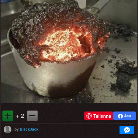
+ 2
Tallenna
by
BlackJack