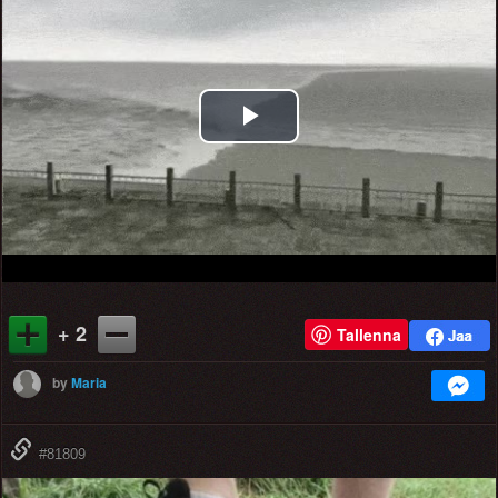
Play
Video
+ 2
Tallenna
by
Maria
#81809