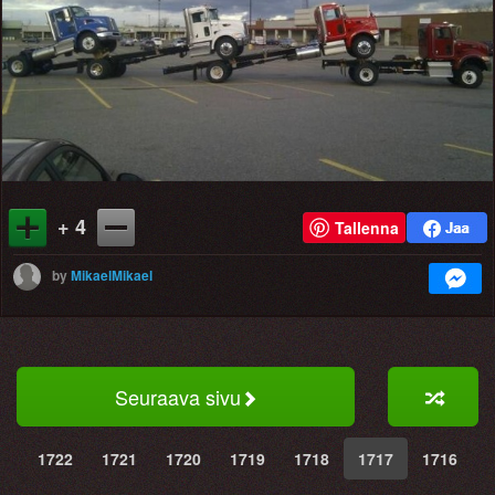
+ 4
Tallenna
by
MikaelMikael
Seuraava sivu
1722
1721
1720
1719
1718
1717
1716