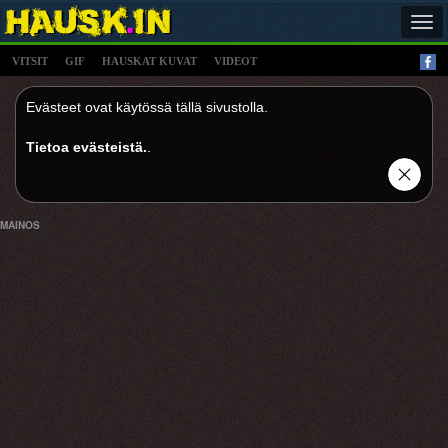
Tog
navi
VITSIT
GIF
HAUSKAT KUVAT
VIDEOT
Evästeet ovat käytössä tällä sivustolla.
Tietoa evästeistä.
.
MAINOS