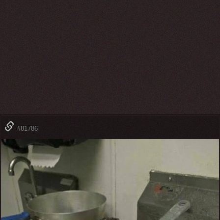
#81786