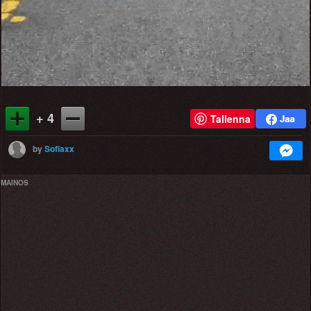
+ 4
Tallenna
by
Sofiaxx
MAINOS