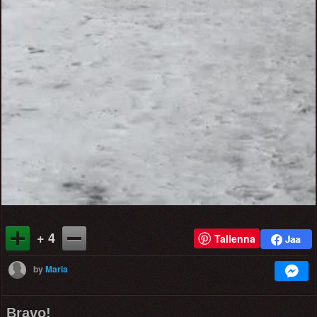
+ 4
Tallenna
by
Maria
Bravo!