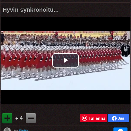
Hyvin synkronoitu...
Play
Video
+ 4
Tallenna
by
FinMe