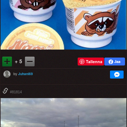
+ 5
Tallenna
by
Juhani69
#81814