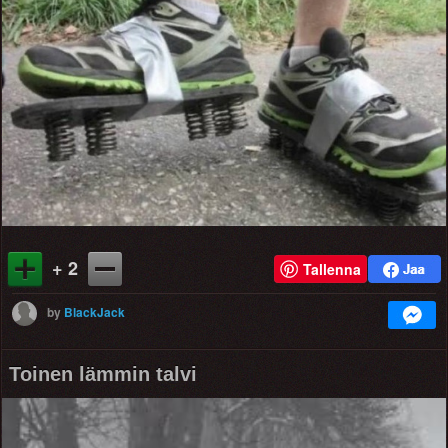
+ 2
Tallenna
by
BlackJack
Toinen lämmin talvi