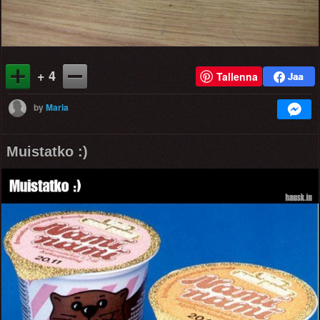
+ 4
Tallenna
by
Maria
Muistatko :)