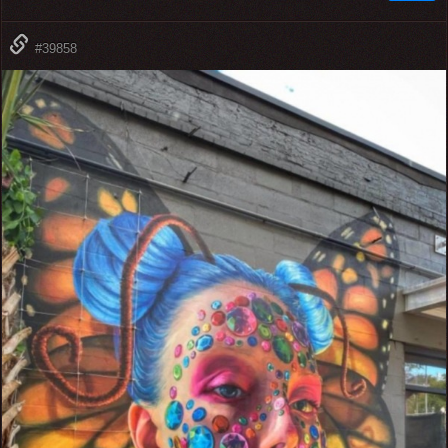
#39858