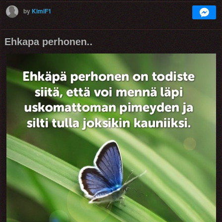
by
KimiF1
Ehkapa perhonen..