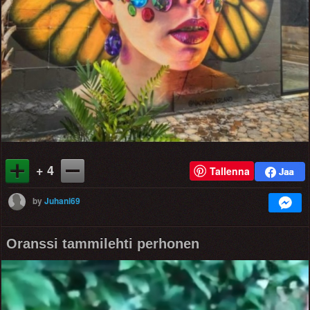
+ 4
Tallenna
by
Juhani69
Oranssi tammilehti perhonen