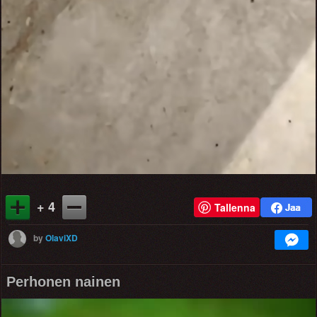
+ 4
Tallenna
by
OlaviXD
Perhonen nainen