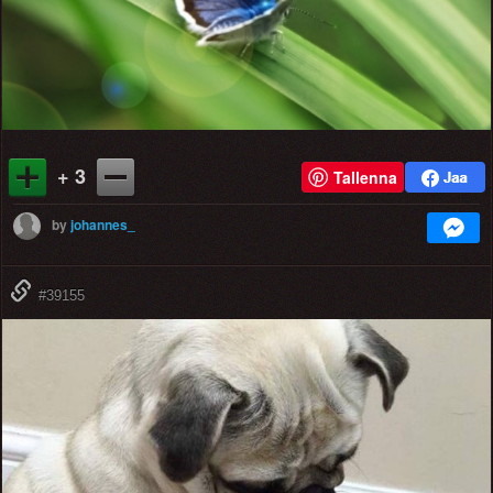
+ 3
Tallenna
by
johannes_
#39155