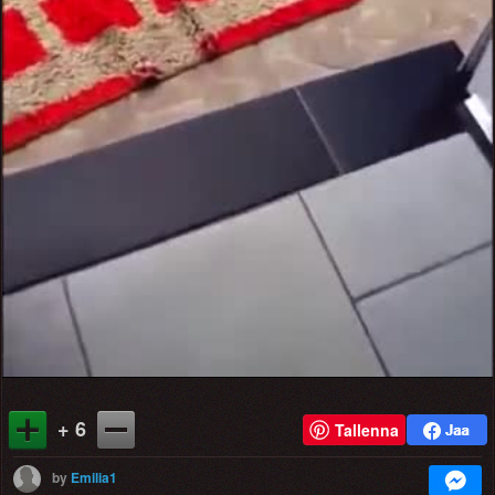
Video
+ 6
Tallenna
by
Emilia1