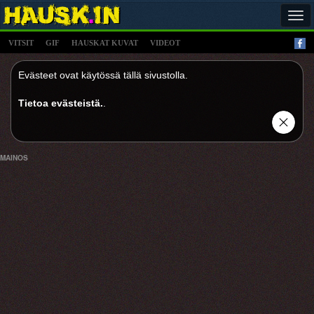
Tog
navi
VITSIT
GIF
HAUSKAT KUVAT
VIDEOT
Evästeet ovat käytössä tällä sivustolla.
Tietoa evästeistä.
.
MAINOS