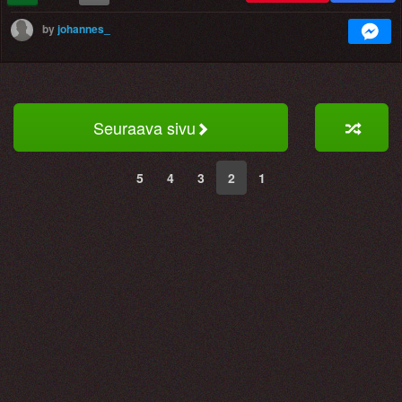
by
johannes_
Seuraava sivu
5
4
3
2
1