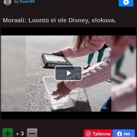
by
Suomi99
Moraali: Luonto ei ole Disney, elokuva.
Play
Video
+ 3
Tallenna