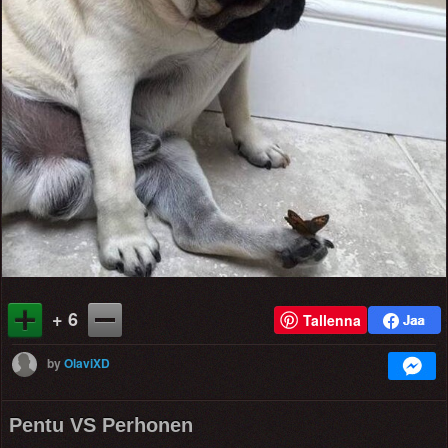
+ 6
Tallenna
by
OlaviXD
Pentu VS Perhonen