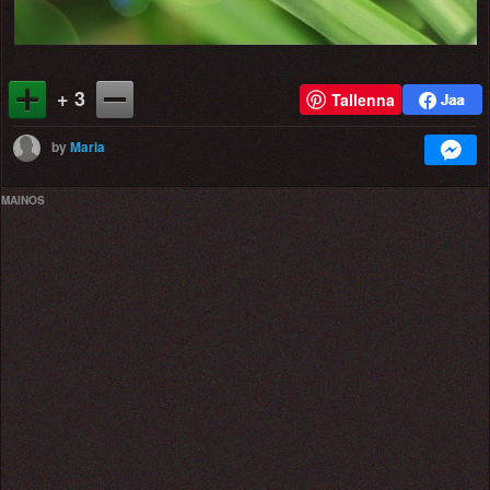
+ 3
Tallenna
by
Maria
MAINOS