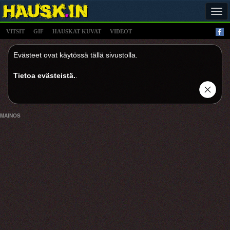
Tog
navi
VITSIT
GIF
HAUSKAT KUVAT
VIDEOT
Evästeet ovat käytössä tällä sivustolla.
Tietoa evästeistä.
.
MAINOS