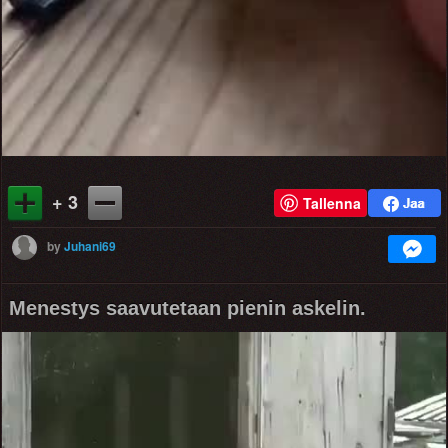
+ 3
Tallenna
by
Juhani69
Menestys saavutetaan pienin askelin.