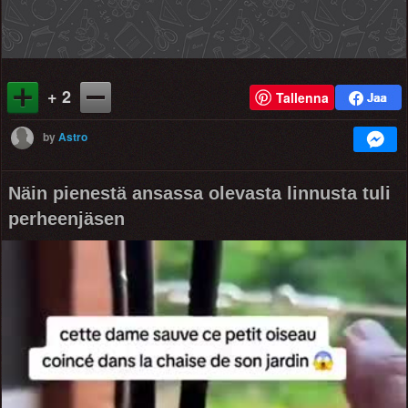
+ 2
Tallenna
by
Astro
Näin pienestä ansassa olevasta linnusta tuli
perheenjäsen