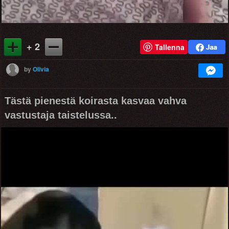
+ 2
Tallenna
by
Olivia
Tästä pienestä koirasta kasvaa vahva
vastustaja taistelussa..