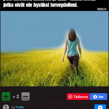
+ 2
Tallenna
by
FinMe