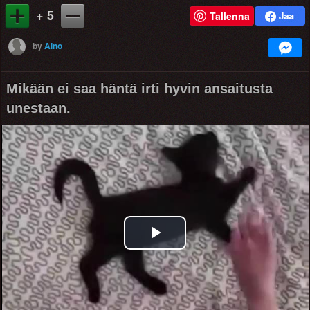
+ 5
Tallenna
by
Aino
Mikään ei saa häntä irti hyvin ansaitusta
unestaan.
Play
Video