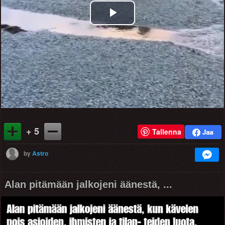
Play
Video
+ 5
Tallenna
by
Astro
Alan pitämään jalkojeni äänestä, ...