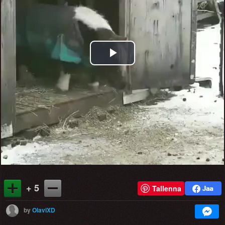
Play
Video
+ 5
Tallenna
by
OlaviXD