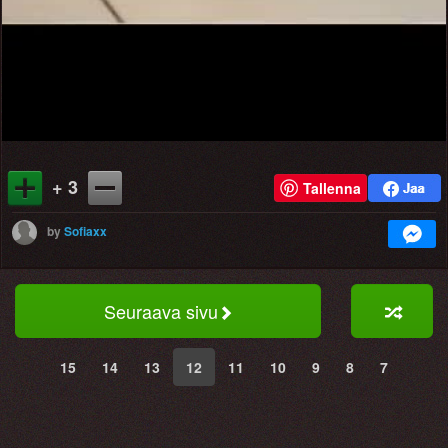
+ 3
Tallenna
by
Sofiaxx
Seuraava sivu
15
14
13
12
11
10
9
8
7