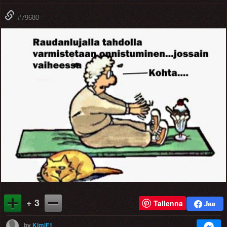
#79680
+ 3
Tallenna
by
KimiF1