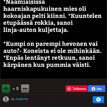
+ 5
Tallenna
by
JJohn1m