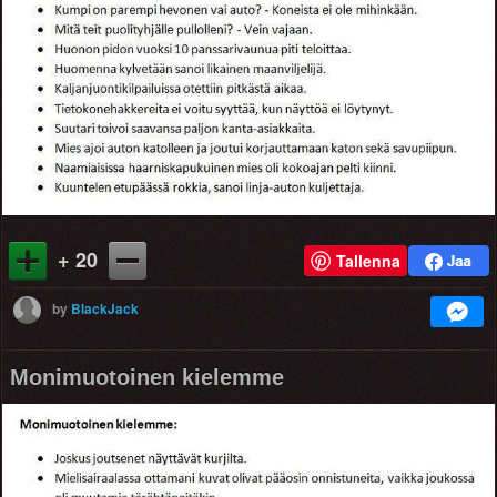
+ 20
Tallenna
by
BlackJack
Monimuotoinen kielemme