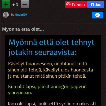
+ 3
Tallenna
by
Suomi99
Myonna etta olet...