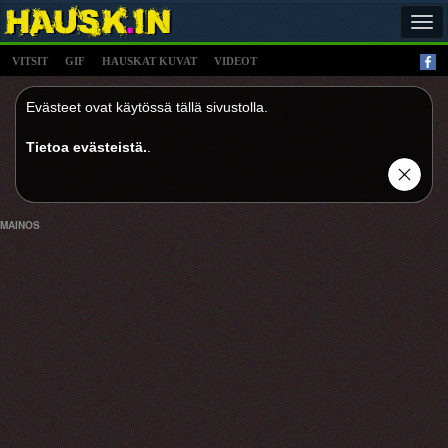
Tog
navi
VITSIT
GIF
HAUSKAT KUVAT
VIDEOT
Evästeet ovat käytössä tällä sivustolla.
Tietoa evästeistä.
.
MAINOS