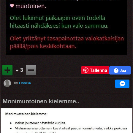
+ 3
Tallenna
by
Onni84
Monimuotoinen kielemme..