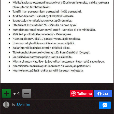
+ 4
Tallenna
by
JJohn1m