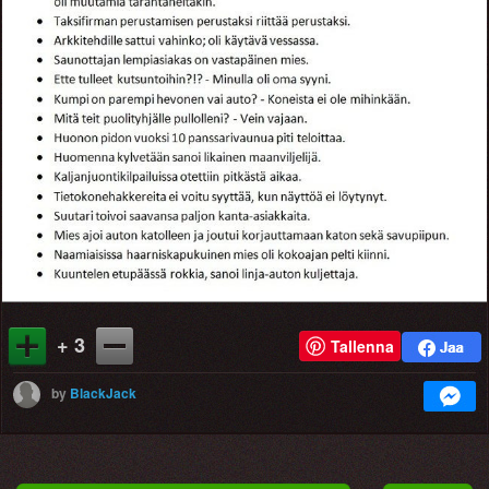
+ 3
Tallenna
by
BlackJack