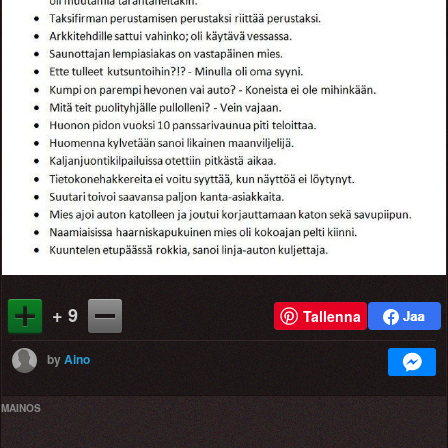
+ 9
Tallenna
by
Aino
MAINOS