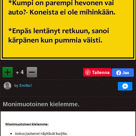
+ 4
Tallenna
by
Emilia1
Monimuotoinen kielemme.