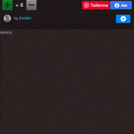
+ 6
Tallenna
by
Emilia1
MAINOS