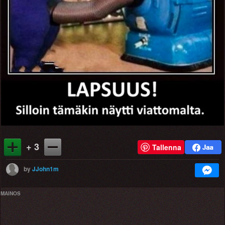
+ 3
Tallenna
by
JJohn1m
MAINOS