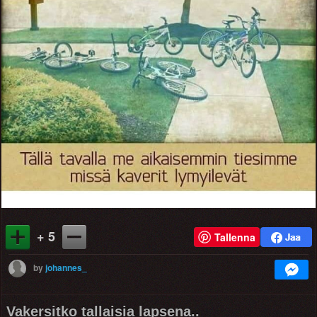
+ 5
Tallenna
by
johannes_
Vakersitko tallaisia lapsena..