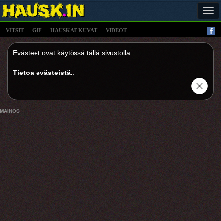
Tog
navi
VITSIT
GIF
HAUSKAT KUVAT
VIDEOT
Evästeet ovat käytössä tällä sivustolla.
Tietoa evästeistä.
.
MAINOS