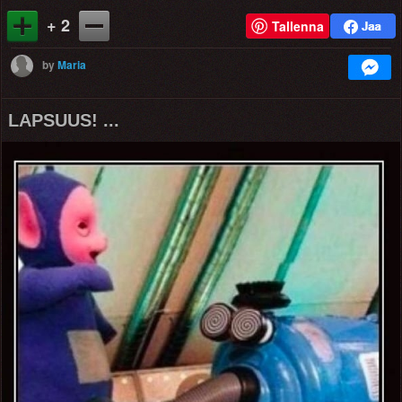
+ 2
Tallenna
by
Maria
LAPSUUS! ...