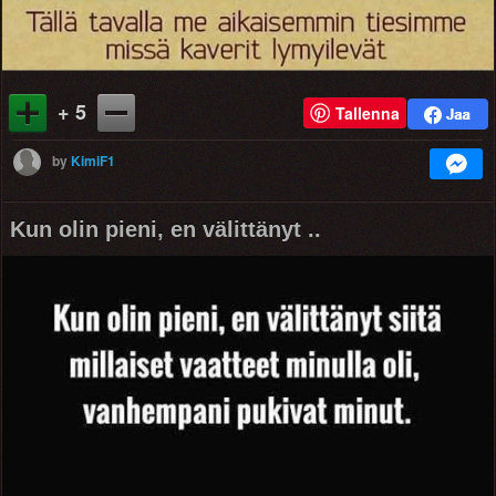
+ 5
Tallenna
by
KimiF1
Kun olin pieni, en välittänyt ..