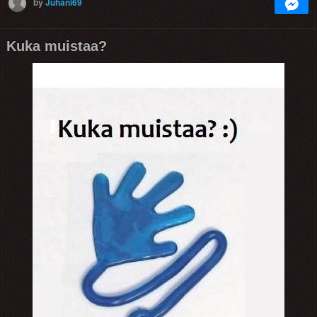
by
Juhani69
Kuka muistaa?