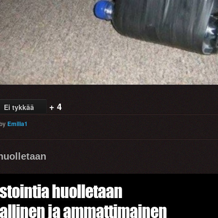
+ 4
Ei tykkää
by
Emilia1
huolletaan