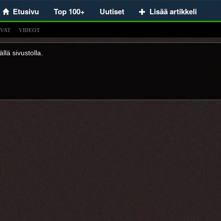
Etusivu
Top 100+
Uutiset
Lisää artikkeli
VAT
VIDEOT
llä sivustolla.