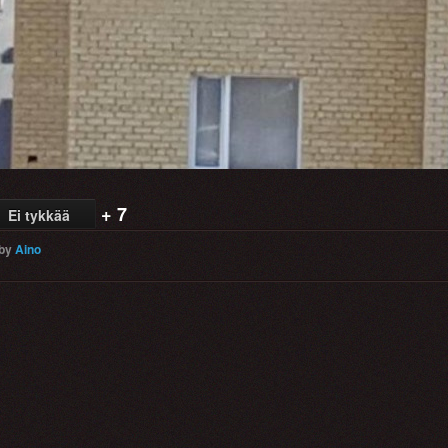
+ 7
Ei tykkää
by
Aino