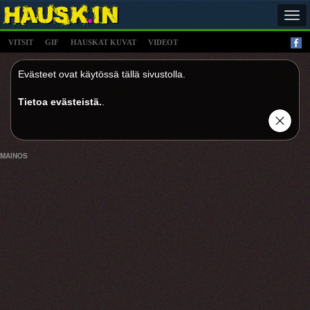
Tog
navi
VITSIT
GIF
HAUSKAT KUVAT
VIDEOT
Evästeet ovat käytössä tällä sivustolla.
Tietoa evästeistä.
.
MAINOS