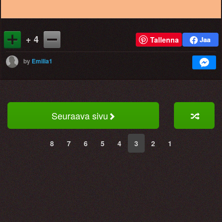
+ 4
Tallenna
by
Emilia1
Seuraava sivu
8
7
6
5
4
3
2
1