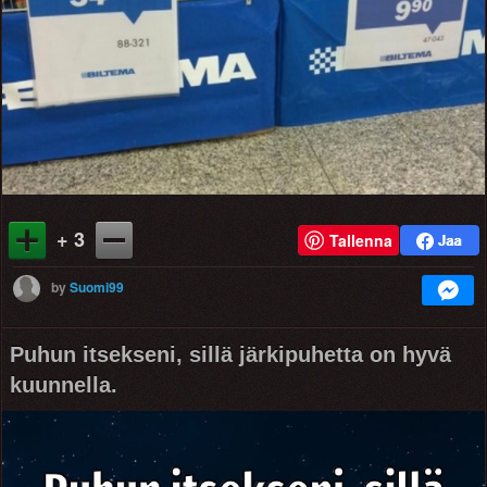
+ 3
Tallenna
by
Suomi99
Puhun itsekseni, sillä järkipuhetta on hyvä
kuunnella.