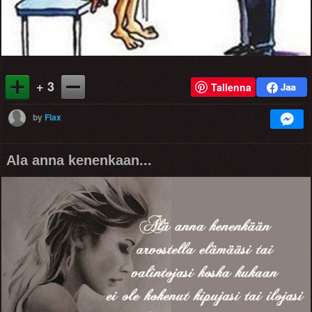
+ 3
Tallenna
by
Flax
Ala anna kenenkaan...