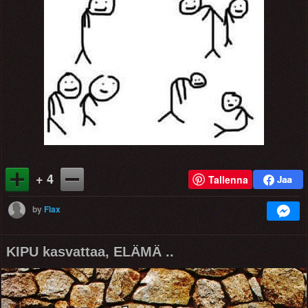
+ 4
Tallenna
by
Flax
KIPU kasvattaa, ELÄMÄ ..