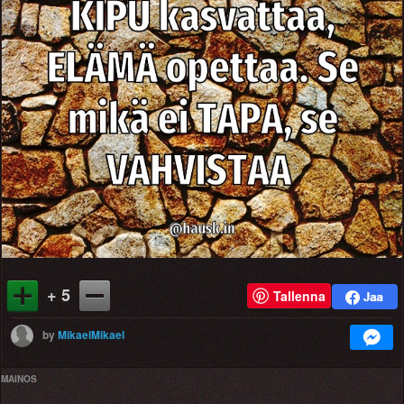
+ 5
Tallenna
by
MikaelMikael
MAINOS