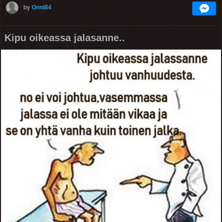
by
Onni84
Kipu oikeassa jalasanne..