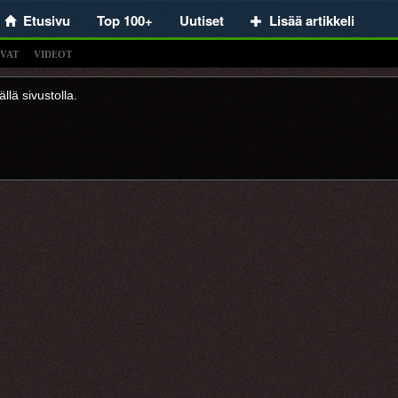
Etusivu
Top 100+
Uutiset
Lisää artikkeli
VAT
VIDEOT
llä sivustolla.