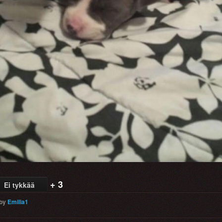
+ 3
Ei tykkää
by
Emilia1