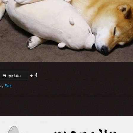
+ 4
Ei tykkää
by
Flax