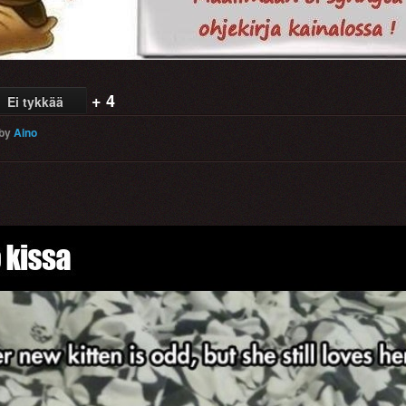
+ 4
Ei tykkää
by
Aino