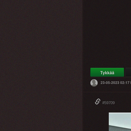
Tykkää
23-05-2023 02:17
#59709