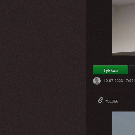
Tykkää
10-07-2023 17:04
#61066