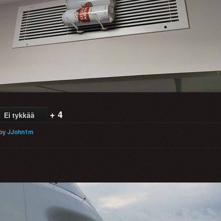
+ 4
Ei tykkää
by
JJohn1m