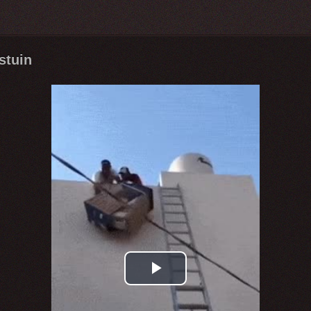
stuin
Play