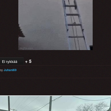
Video
+ 5
Ei tykkää
by
Juhani69