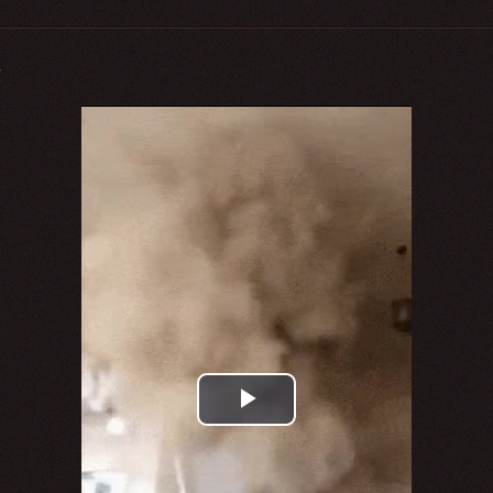
s
Play
Video