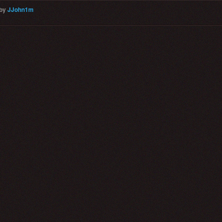
by
JJohn1m