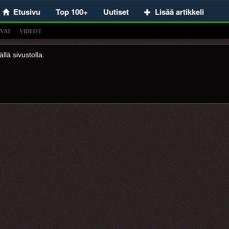
Etusivu
Top 100+
Uutiset
Lisää artikkeli
VAT
VIDEOT
llä sivustolla.