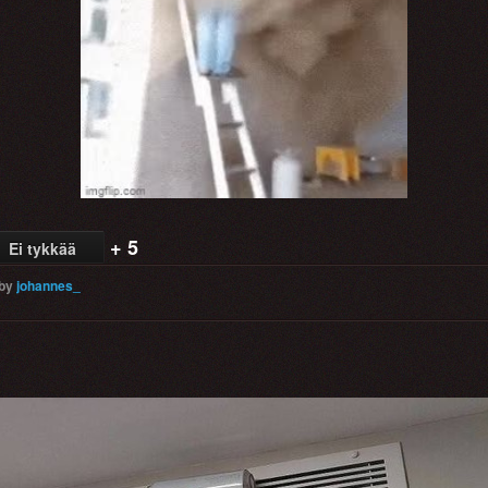
+ 5
Ei tykkää
by
johannes_