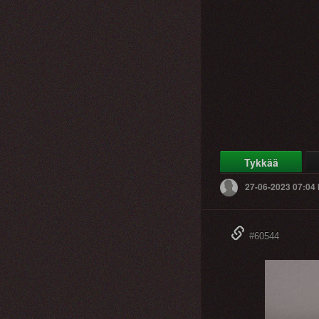
Tykkää
27-06-2023 07:04
#60544