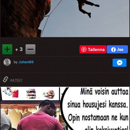
+ 3
Tallenna
by
Juhani69
#47557