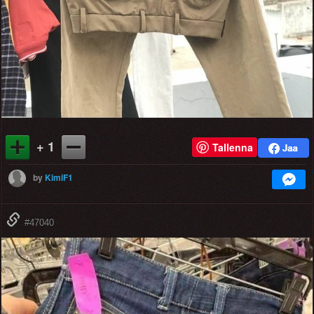
+ 1
Tallenna
by
KimiF1
#47040