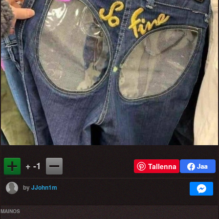
+ -1
Tallenna
by
JJohn1m
MAINOS