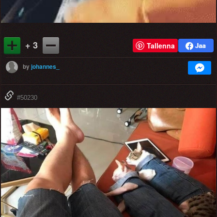
+ 3
Tallenna
by
johannes_
#50230