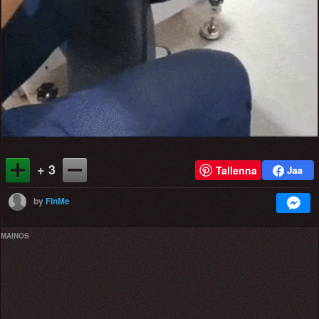
+ 3
Tallenna
by
FinMe
MAINOS