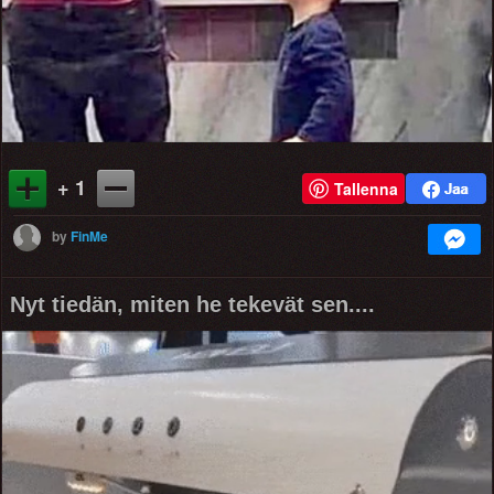
+ 1
Tallenna
by
FinMe
Nyt tiedän, miten he tekevät sen....