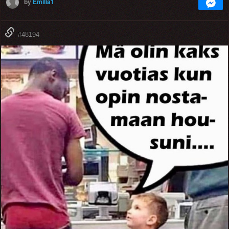
by
Emilia1
#48194