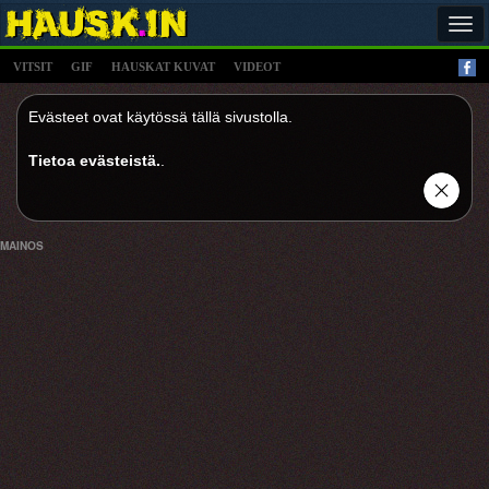
Tog
navi
VITSIT
GIF
HAUSKAT KUVAT
VIDEOT
Evästeet ovat käytössä tällä sivustolla.
Tietoa evästeistä.
.
MAINOS