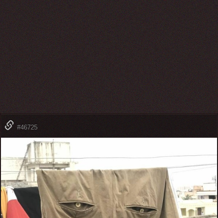
#46725