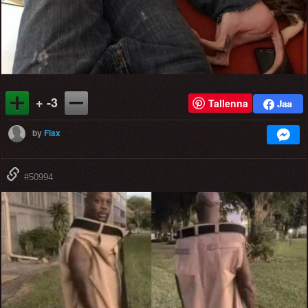
+ -3
Tallenna
by
Flax
#50994