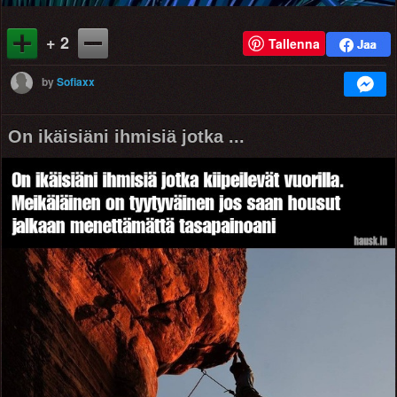
+ 2
Tallenna
by
Sofiaxx
On ikäisiäni ihmisiä jotka ...