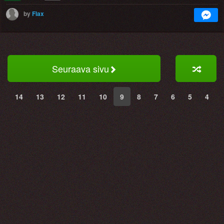
by
Flax
Seuraava sivu
14
13
12
11
10
9
8
7
6
5
4