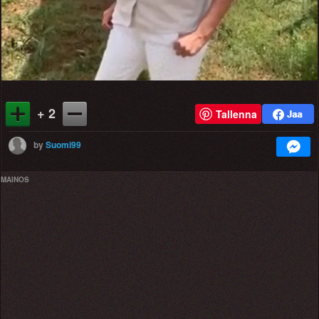
+ 2
Tallenna
by
Suomi99
MAINOS