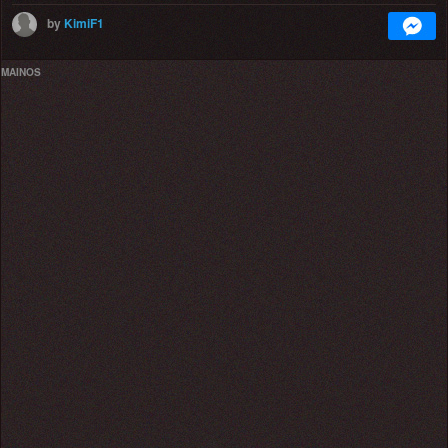
by
KimiF1
MAINOS