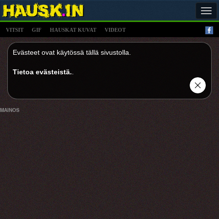
Tog
navi
VITSIT
GIF
HAUSKAT KUVAT
VIDEOT
Evästeet ovat käytössä tällä sivustolla.
Tietoa evästeistä.
.
MAINOS