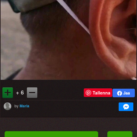
+ 6
Tallenna
by
Maria