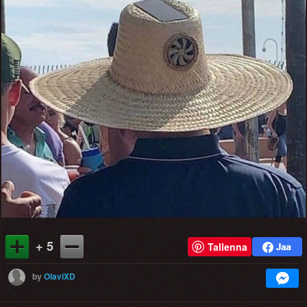
+ 5
Tallenna
by
OlaviXD