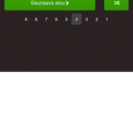
Seuraava sivu
9
8
7
6
5
4
3
2
1
Hauskat kuvat ja vitsit. Hyvällä tuulella joka päivä!
Hauskoja kuvia, hauskoja vitsejä, hauskat kuvat, huumori
kuvat, hauskat videot. Huumorintaju ja vitsi!
HAUSK.IN © 2015 - 2026