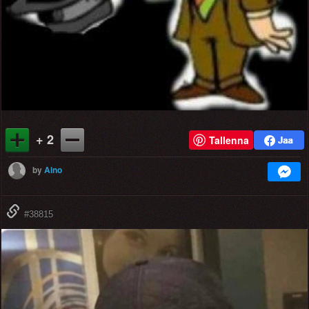
+ 2
Tallenna
by
Aino
#38815