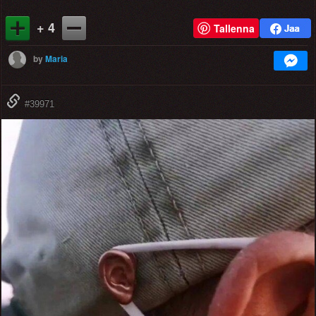
+ 4
Tallenna
by
Maria
#39971