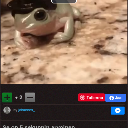
Play
Video
+ 2
Tallenna
by
johannes_
Se on 5 sekunnin arvoinen.