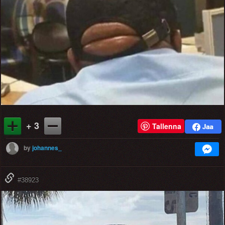
+ 3
Tallenna
by
johannes_
#38923