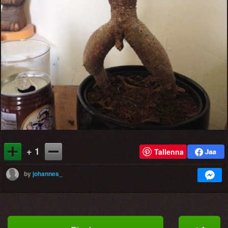
+ 1
Tallenna
by
johannes_