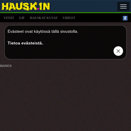
Tog
navi
VITSIT
GIF
HAUSKAT KUVAT
VIDEOT
Evästeet ovat käytössä tällä sivustolla.
Tietoa evästeistä.
.
MAINOS