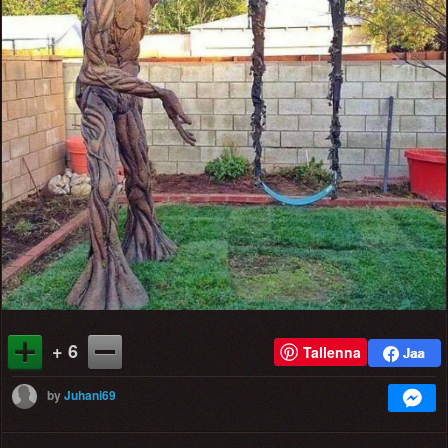
+ 6
Tallenna
by
Juhani69