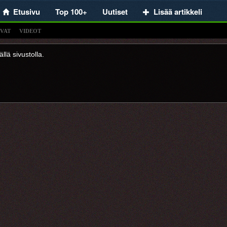
Etusivu
Top 100+
Uutiset
Lisää artikkeli
VAT
VIDEOT
llä sivustolla.