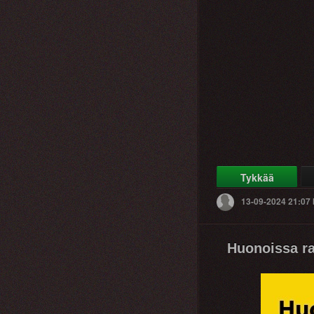
Tykkää
13-09-2024 21:07
Huonoissa ra