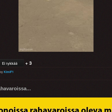
Video
+ 3
Ei tykkää
by
KimiF1
havaroissa...