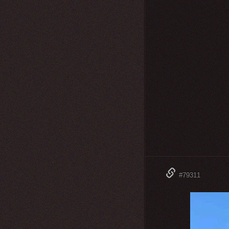
#79311