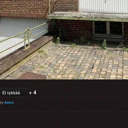
+ 4
Ei tykkää
by
Astro