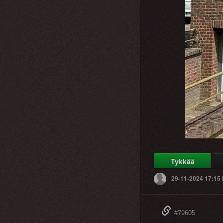
Tykkää
29-11-2024 17:15
#79605