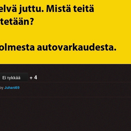
+ 4
Ei tykkää
by
Juhani69