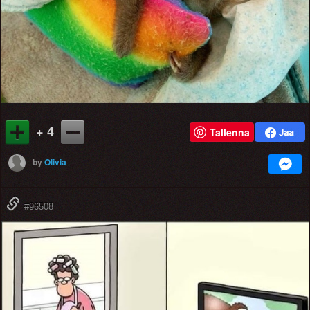
+ 4
Tallenna
by
Olivia
#96508