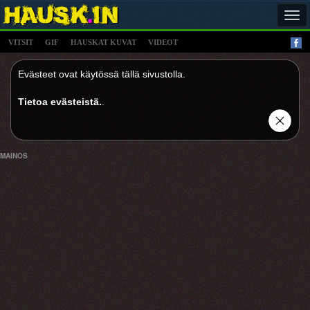
Tog
navi
VITSIT
GIF
HAUSKAT KUVAT
VIDEOT
Evästeet ovat käytössä tällä sivustolla.
Tietoa evästeistä.
.
MAINOS