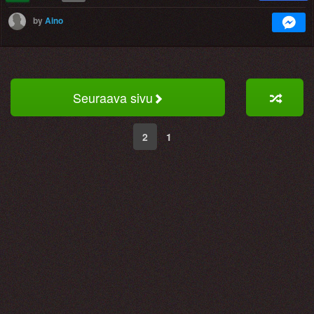
by
Aino
Seuraava sivu
2
1