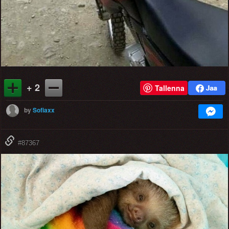
+ 2
Tallenna
by
Sofiaxx
#87367