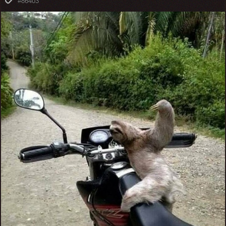
#86403