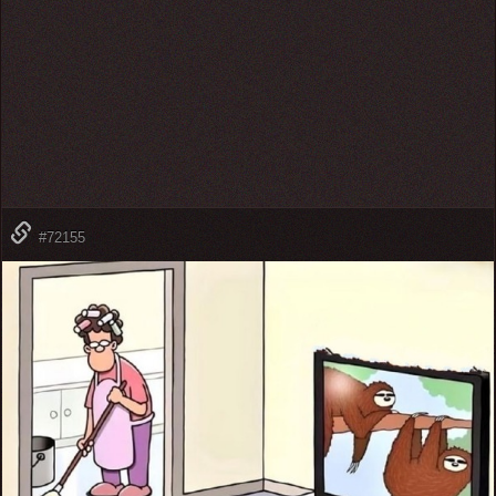
#72155