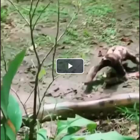
Play
Video