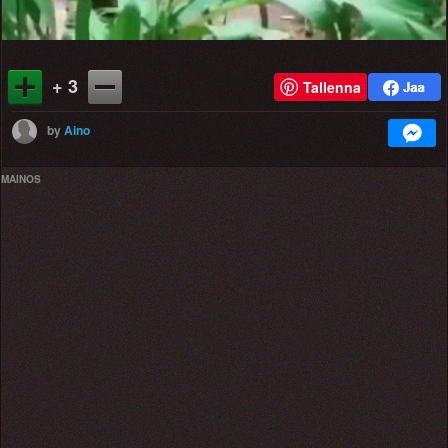
+ 3
Tallenna
by
Aino
MAINOS