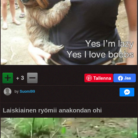
+ 3
Tallenna
by
Suomi99
Laiskiainen ryömii anakondan ohi