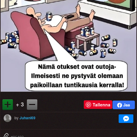
+ 3
Tallenna
by
Juhani69