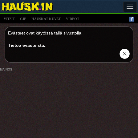
Tog
navi
VITSIT
GIF
HAUSKAT KUVAT
VIDEOT
Evästeet ovat käytössä tällä sivustolla.
Tietoa evästeistä.
.
MAINOS