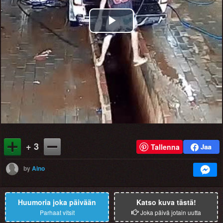
Play
Video
+ 3
Tallenna
by
Aino
Huumoria joka päivään
Katso kuva tästä!
Parhaat vitsit
Joka päivä jotain uutta