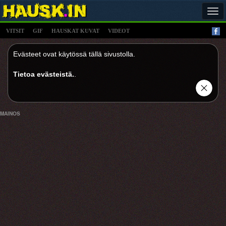
Tog
navi
VITSIT
GIF
HAUSKAT KUVAT
VIDEOT
Evästeet ovat käytössä tällä sivustolla.
Tietoa evästeistä.
.
MAINOS