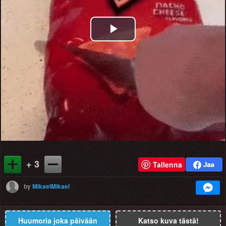
Play
Video
+ 3
Tallenna
by
MikaelMikael
Huumoria joka päivään
Katso kuva tästä!