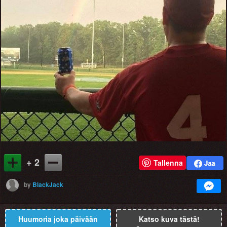
+ 2
Tallenna
by
BlackJack
Huumoria joka päivään
Katso kuva tästä!