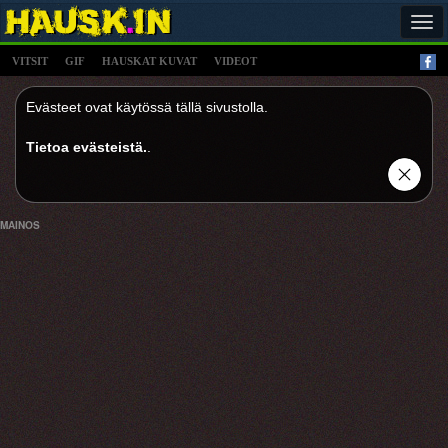
Tog
navi
VITSIT
GIF
HAUSKAT KUVAT
VIDEOT
Evästeet ovat käytössä tällä sivustolla.
Tietoa evästeistä.
.
MAINOS