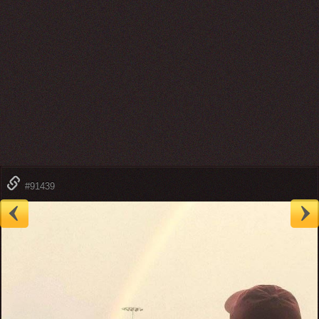
#91439