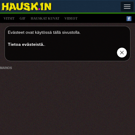
Tog
navi
VITSIT
GIF
HAUSKAT KUVAT
VIDEOT
Evästeet ovat käytössä tällä sivustolla.
Tietoa evästeistä.
.
MAINOS