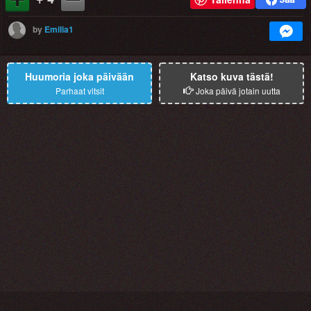
by
Emilia1
Huumoria joka päivään
Katso kuva tästä!
Parhaat vitsit
Joka päivä jotain uutta