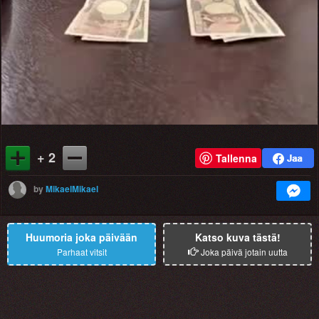
+ 2
Tallenna
by
MikaelMikael
Huumoria joka päivään
Katso kuva tästä!
Parhaat vitsit
Joka päivä jotain uutta