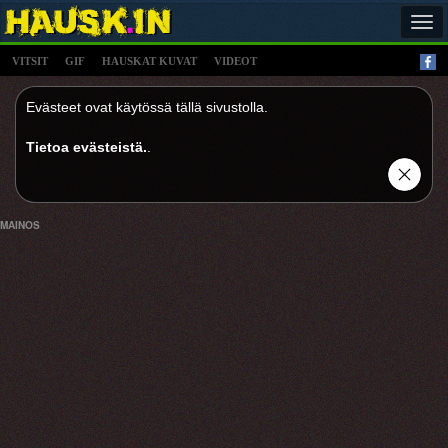
Tog
navi
VITSIT
GIF
HAUSKAT KUVAT
VIDEOT
Evästeet ovat käytössä tällä sivustolla.
Tietoa evästeistä.
.
MAINOS