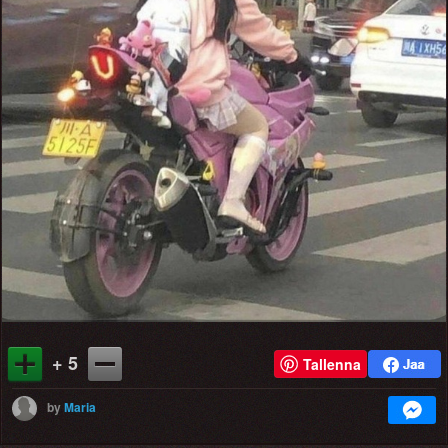
+ 5
Tallenna
by
Maria