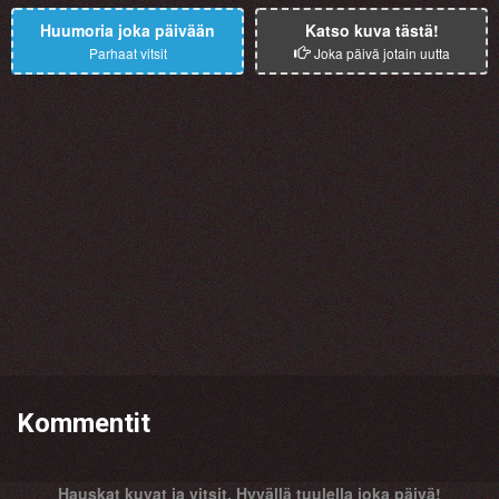
Huumoria joka päivään
Katso kuva tästä!
Parhaat vitsit
Joka päivä jotain uutta
Kommentit
Hauskat kuvat ja vitsit. Hyvällä tuulella joka päivä!