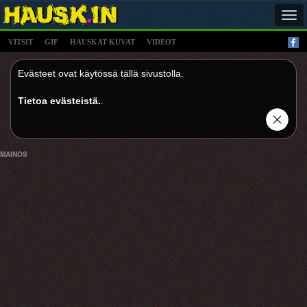
Tog
navi
VITSIT
GIF
HAUSKAT KUVAT
VIDEOT
Evästeet ovat käytössä tällä sivustolla.
Tietoa evästeistä.
.
MAINOS