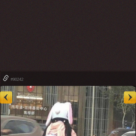
#90242