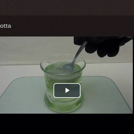
otta
Play
Video