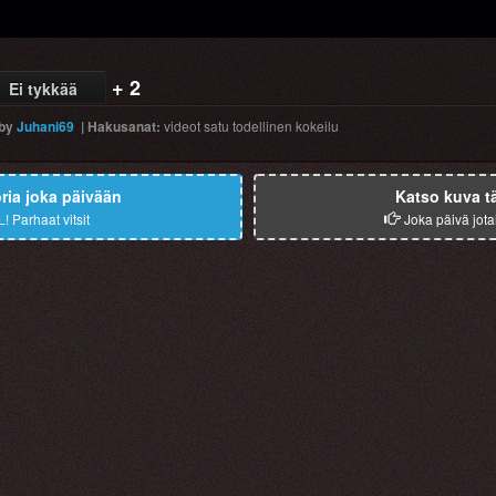
+ 2
Ei tykkää
by
Juhani69
|
Hakusanat
:
videot
satu
todellinen
kokeilu
ia joka päivään
Katso kuva t
L!
Parhaat vitsit
Joka päivä jota