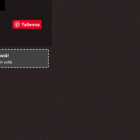
Tallenna
ästä!
in uutta