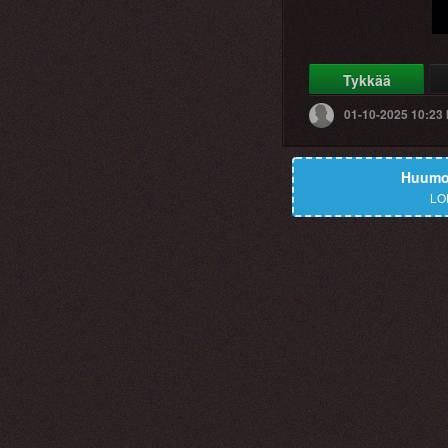
Tykkää
01-10-2025 10:23
Huumor
LO