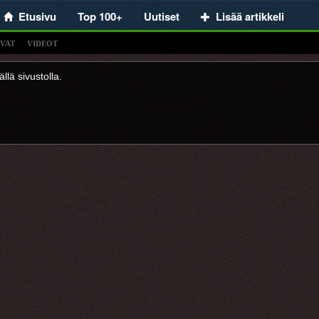
Etusivu
Top 100+
Uutiset
Lisää artikkeli
VAT
VIDEOT
llä sivustolla.