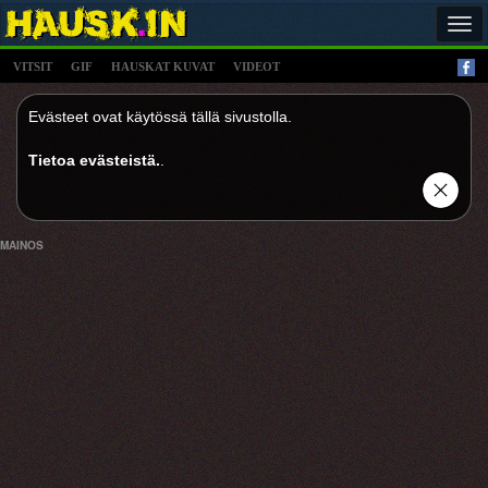
Tog
navi
VITSIT
GIF
HAUSKAT KUVAT
VIDEOT
Evästeet ovat käytössä tällä sivustolla.
Tietoa evästeistä.
.
MAINOS