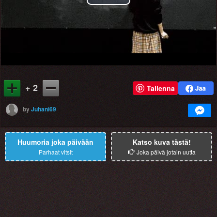
Play
Video
+ 2
Tallenna
by
Juhani69
Huumoria joka päivään
Katso kuva tästä!
Parhaat vitsit
Joka päivä jotain uutta