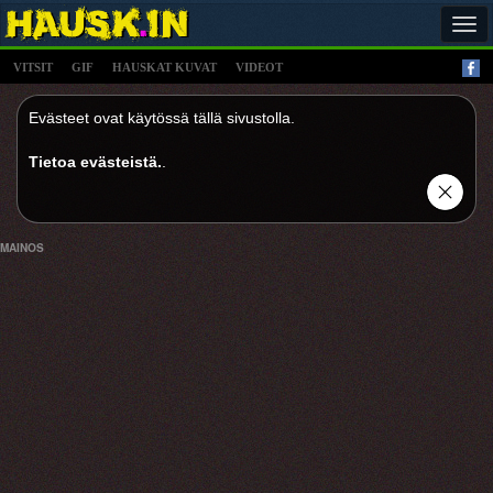
Tog
navi
VITSIT
GIF
HAUSKAT KUVAT
VIDEOT
Evästeet ovat käytössä tällä sivustolla.
Tietoa evästeistä.
.
MAINOS