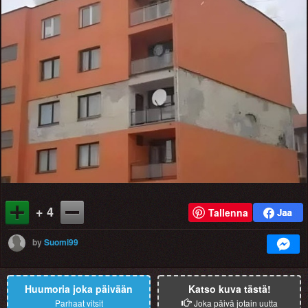
+ 4
Tallenna
by
Suomi99
Huumoria joka päivään
Katso kuva tästä!
Parhaat vitsit
Joka päivä jotain uutta