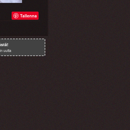
Tallenna
ästä!
in uutta