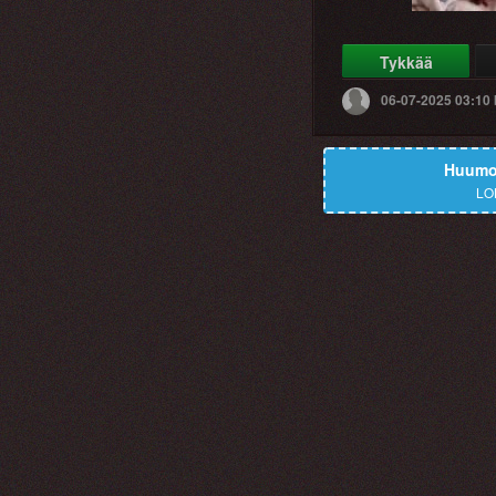
Tykkää
06-07-2025 03:10
Huumor
LO