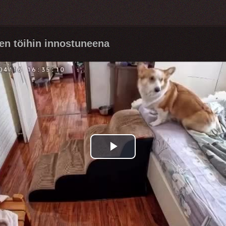
n töihin innostuneena
Play
Video