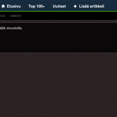
Etusivu
Top 100+
Uutiset
Lisää artikkeli
VAT
VIDEOT
llä sivustolla.