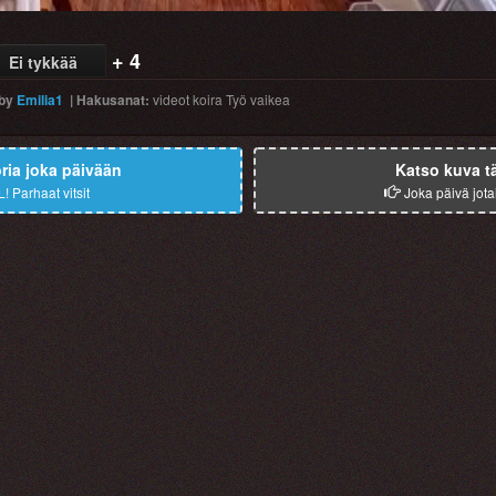
+ 4
Ei tykkää
by
Emilia1
|
Hakusanat
:
videot
koira
Työ
vaikea
ia joka päivään
Katso kuva t
L!
Parhaat vitsit
Joka päivä jota