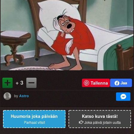
+ 3
Tallenna
by
Astro
Huumoria joka päivään
Katso kuva tästä!
Parhaat vitsit
Joka päivä jotain uutta