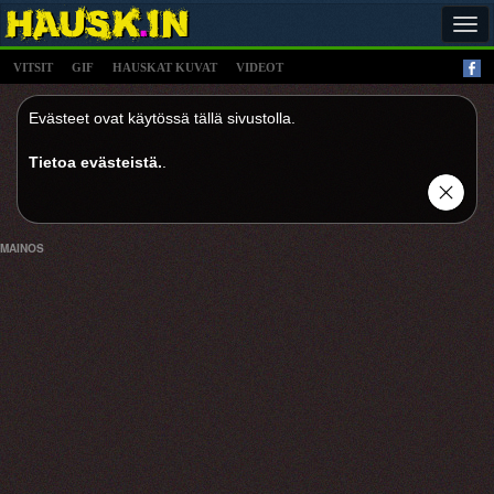
Tog
navi
VITSIT
GIF
HAUSKAT KUVAT
VIDEOT
Evästeet ovat käytössä tällä sivustolla.
Tietoa evästeistä.
.
MAINOS