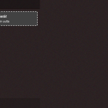
ästä!
in uutta