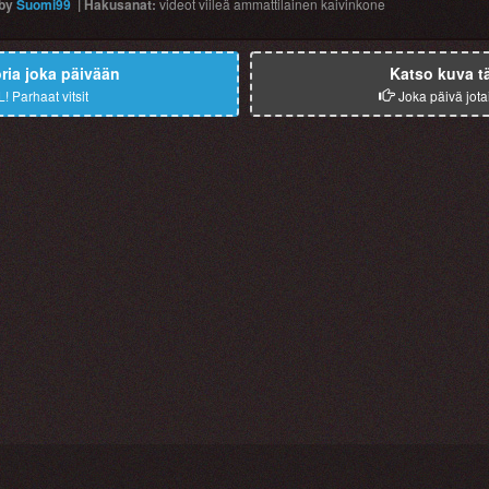
by
Suomi99
|
Hakusanat
:
videot
viileä
ammattilainen
kaivinkone
ia joka päivään
Katso kuva t
L!
Parhaat vitsit
Joka päivä jota