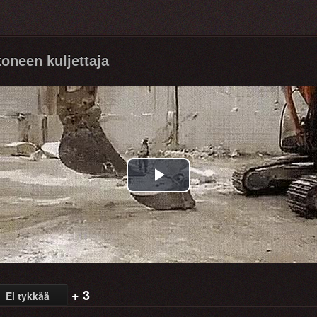
koneen kuljettaja
Play
Video
+ 3
Ei tykkää