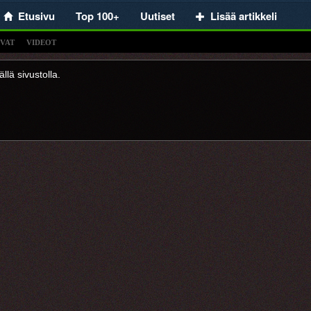
Etusivu
Top 100+
Uutiset
Lisää artikkeli
VAT
VIDEOT
llä sivustolla.