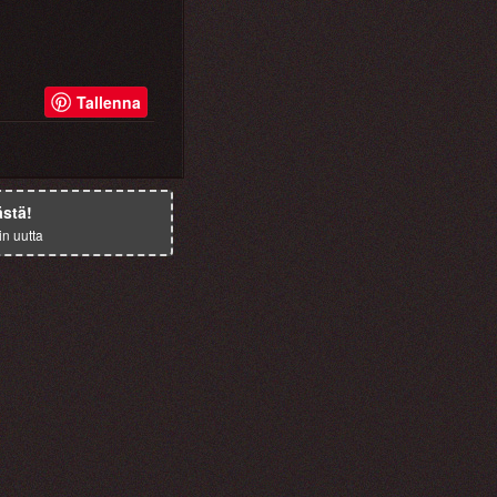
Tallenna
ästä!
in uutta