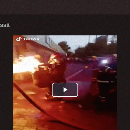
össä
Play
Video