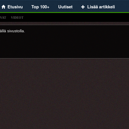
Etusivu
Top 100+
Uutiset
Lisää artikkeli
VAT
VIDEOT
llä sivustolla.