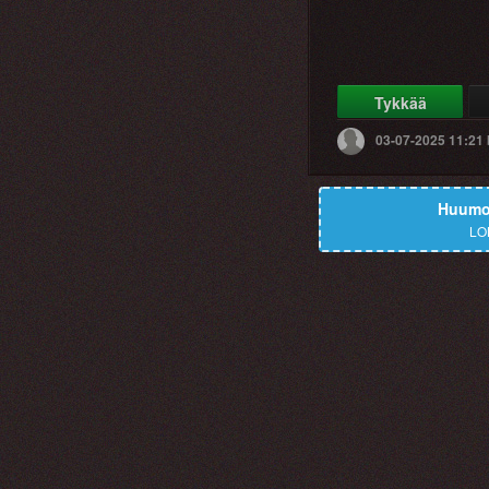
Tykkää
03-07-2025 11:21
Huumor
LO