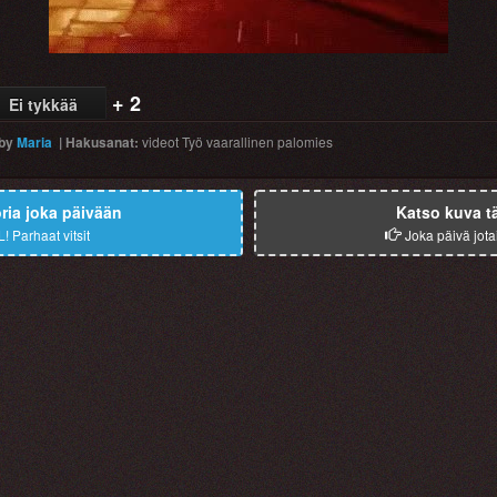
+ 2
Ei tykkää
by
Maria
|
Hakusanat
:
videot
Työ
vaarallinen
palomies
ia joka päivään
Katso kuva t
L!
Parhaat vitsit
Joka päivä jota